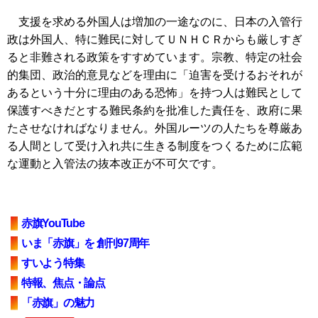
支援を求める外国人は増加の一途なのに、日本の入管行
政は外国人、特に難民に対してＵＮＨＣＲからも厳しすぎ
ると非難される政策をすすめています。宗教、特定の社会
的集団、政治的意見などを理由に「迫害を受けるおそれが
あるという十分に理由のある恐怖」を持つ人は難民として
保護すべきだとする難民条約を批准した責任を、政府に果
たさせなければなりません。外国ルーツの人たちを尊厳あ
る人間として受け入れ共に生きる制度をつくるために広範
な運動と入管法の抜本改正が不可欠です。
赤旗YouTube
いま「赤旗」を 創刊97周年
すいよう特集
特報、焦点・論点
「赤旗」の魅力