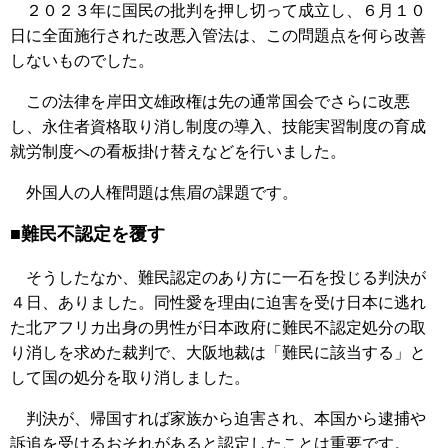
２０２３年に国民の批判を押し切って成立し、６月１０
日に全面施行された改悪入管法は、この問題点を何ら改善
しないものでした。
この法律を岸田文雄政権は先の通常国会でさらに改悪
し、永住者資格取り消し制度の導入、技能実習制度の育成
就労制度への看板掛け替えなどを行いました。
外国人の人権問題は焦眉の課題です。
■難民不認定を覆す
そうしたなか、難民認定のあり方に一石を投じる判決が
４日、ありました。同性愛を理由に迫害を受け日本に逃れ
た北アフリカ出身の男性が日本政府に難民不認定処分の取
り消しを求めた裁判で、大阪地裁は「難民に該当する」と
して国の処分を取り消しました。
判決が、帰国すれば家族から迫害され、本国から逮捕や
訴追を受けるおそれがあると認定したことは重要です。