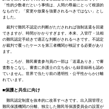
「性的少数者だという事情は、人間の尊厳にとって根源的
なもので」「変更や放棄を強要されるべきではない」とし
ました。
裁判で難民不認定の判断がただされれば強制送還を回避
できますが、時間がかかりすぎます。本来、入管庁・法相
の難民認定手続きで適正な判断がされるべきです。不認定
が裁判で覆ったケースを第三者機関が検証する必要があり
ます。
ところが、難民審査参与員の一部は「送還ありき」で審
査数をこなし、審査に弁護士の立ち会いも録音録画も認め
ていません。世界で当たり前の透明性・公平性からかけ離
れています。
■保護と共生に向け
難民認定制度を抜本的に改革すべきです。出入国管理と
難民保護機関の分離、独立した難民等保護委員会の設置が