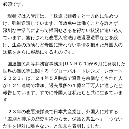
必須です。
現状では入管庁は、「送還忌避者」と一方的に決めつ
け、強制送還しています。仮放免中は働くことを許さず、
深刻な生活苦によって帰国せざるを得ない状況に追い込ん
でいます。施行された改悪入管法は送還忌避罪などを設
け、生命の危険など母国に帰れない事情を抱えた外国人の
送還をさらに容易にするものです。
国連難民高等弁務官事務所(ＵＮＨＣＲ)が６月に発表した
世界の難民等に関する『グローバル・トレンズ・レポート
２０２３』は、２４年５月時点で避難を余儀なくされた人
が１２年連続で増加、過去最多の１億２千万人に達したと
報告しています。すでに外国人は私たちと共に生きていま
す。
２３年の改悪法採決で日本共産党は、外国人に対する
「差別と排斥の歴史を終わらせ、保護と共生へ」「つない
だ手を絶対に離さない」と決意を表明しました。