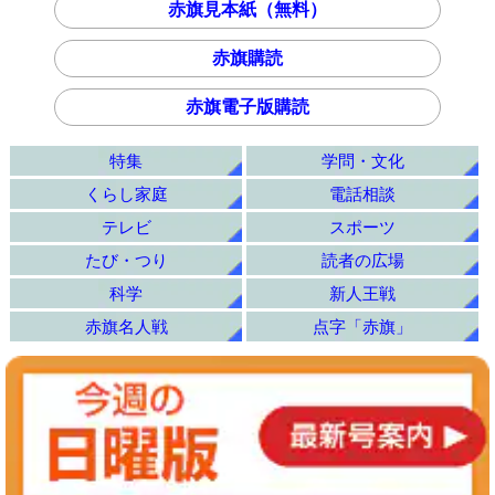
赤旗見本紙（無料）
赤旗購読
赤旗電子版購読
特集
学問・文化
くらし家庭
電話相談
テレビ
スポーツ
たび・つり
読者の広場
科学
新人王戦
赤旗名人戦
点字「赤旗」