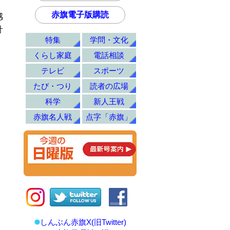
赤旗電子版購読
感
計
特集
学問・文化
）
くらし家庭
電話相談
テレビ
スポーツ
たび・つり
読者の広場
科学
新人王戦
赤旗名人戦
点字「赤旗」
しんぶん赤旗X(旧Twitter)