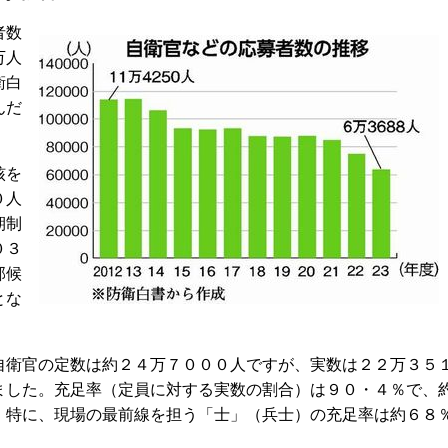
者数
万人
衛白
んだ
核を
０人
期制
０３
部候
とな
衛官の定数は約２４万７０００人ですが、実数は２２万３５
ました。充足率（定員に対する実数の割合）は９０・４％で、
。特に、現場の最前線を担う「士」（兵士）の充足率は約６８