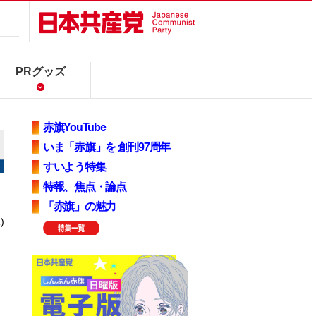
PRグッズ
赤旗YouTube
いま「赤旗」を 創刊97周年
すいよう特集
特報、焦点・論点
「赤旗」の魅力
)