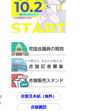
１
赤旗見本紙（無料）
約
％
赤旗購読