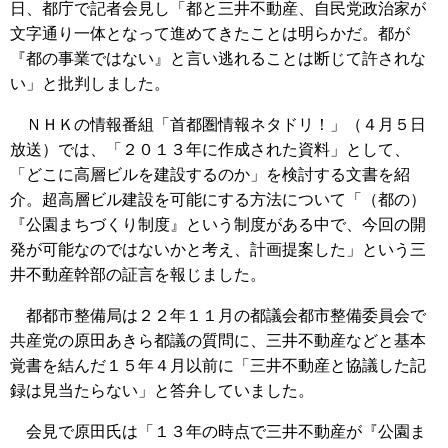
日、都庁で記者会見し「都と三井不動産、自民党政治家が
文字通り一体となって進めてきたことは明らかだ。都が
『都の事業ではない』と言い逃れることは断じて許されな
い」と批判しました。
ＮＨＫの情報番組「首都圏情報ネタドリ！」（４月５日
放送）では、「２０１３年に作成された資料」として、
「どこに高層ビルを建設するのか」を検討する文書を紹
介。超高層ビル建設を可能にする方法について「（都の）
『公園まちづくり制度』という制度がある中で、今回の開
発が可能なのではないかと考え、計画提案した」という三
井不動産幹部の証言を報じました。
都都市整備局は２２年１１月の都議会都市整備委員会で
共産党の原田あきら都議の質問に、三井不動産などと基本
覚書を結んだ１５年４月以前に「三井不動産と協議した記
録は見当たらない」と答弁していました。
会見で原田氏は「１３年の時点で三井不動産が『公園ま