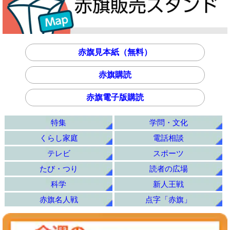
赤旗見本紙（無料）
赤旗購読
赤旗電子版購読
特集
学問・文化
くらし家庭
電話相談
テレビ
スポーツ
たび・つり
読者の広場
科学
新人王戦
赤旗名人戦
点字「赤旗」