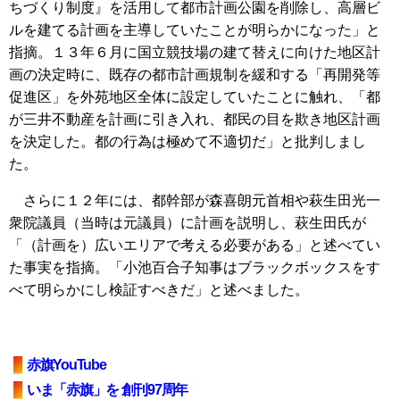
ちづくり制度』を活用して都市計画公園を削除し、高層ビ
ルを建てる計画を主導していたことが明らかになった」と
指摘。１３年６月に国立競技場の建て替えに向けた地区計
画の決定時に、既存の都市計画規制を緩和する「再開発等
促進区」を外苑地区全体に設定していたことに触れ、「都
が三井不動産を計画に引き入れ、都民の目を欺き地区計画
を決定した。都の行為は極めて不適切だ」と批判しまし
た。
さらに１２年には、都幹部が森喜朗元首相や萩生田光一
衆院議員（当時は元議員）に計画を説明し、萩生田氏が
「（計画を）広いエリアで考える必要がある」と述べてい
た事実を指摘。「小池百合子知事はブラックボックスをす
べて明らかにし検証すべきだ」と述べました。
赤旗YouTube
いま「赤旗」を 創刊97周年