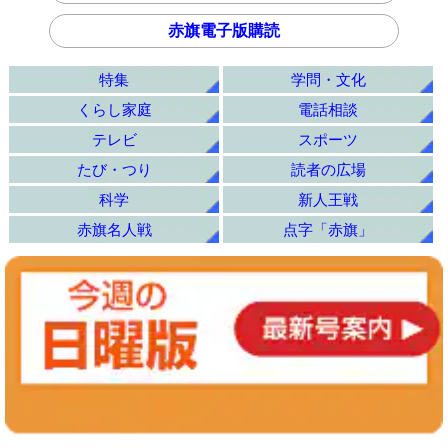
赤旗電子版購読
特集
学問・文化
くらし家庭
電話相談
テレビ
スポーツ
たび・つり
読者の広場
科学
新人王戦
赤旗名人戦
点字「赤旗」