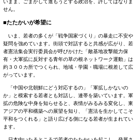
いまま、ごまかして進もうとする政治を、許してはなりま
せん。
■たたかいが希望に
いま、若者の多くが「戦争国家づくり」の暴走に不安や
疑問を強めています。街頭で対話すると共感が広がり、若
者憲法集会実行委員会が呼びかけた「敵基地攻撃能力保
有・大軍拡に反対する青年の草の根ネットワーク運動」は
約３００カ所でつくられ、地域・学園・職場に根差して広
がっています。
「中国や北朝鮮にどう対応するの」「軍拡しかないの
か」と模索する若者とも対話し、連帯を築いています。軍
拡の危険な中身を知らせると、表情がみるみる変化し、東
アジアの平和構築への展望を知り、「憲法を生かしてこそ
平和をつくれる」と語り広げる側になる若者が生まれてい
ます。
日本中いたるところで若者のたたかいを起こし、発展さ