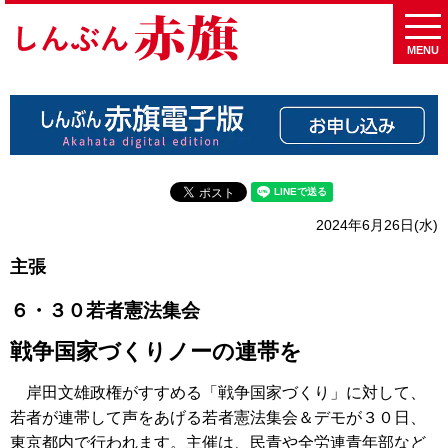
MENU
2024年6月26日(水)
主張
６・３０若者憲法集会
戦争国家づくりノーの連帯を
岸田文雄政権がすすめる「戦争国家づくり」に対して、
若者が連帯して声をあげる若者憲法集会＆デモが３０日、
東京都内で行われます。主催は、民青や全労連青年部など