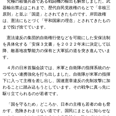
究極の殺傷兵器である戦闘機の輸出も解禁しました。武
器輸出禁止はこれまで、歴代自民党政権のもとで「非核三
原則」と並ぶ「国是」とされてきたものです。岸田政権
は、憲法にもとづく「平和国家の理念」とされてきたもの
まで投げ捨てています。
憲法違反の集団的自衛権行使などを可能にした安保法制
を具体化する「安保３文書」を２０２２年末に決定して以
降、敵基地攻撃能力の保有と大軍拡の道を突き進んでいま
す。
４月の日米首脳会談では、米軍と自衛隊の指揮系統のか
つてない連携強化を打ち出しました。自衛隊が米軍の指揮
下に入って主権を差し出し、国連憲章違反の先制攻撃に加
わることに踏み込もうとしています。その戦争に真っ先に
駆り立てられるのが若者です。
「国を守るため」どころか、日本の主権も若者の命も脅
かす、危険きわまりない道です。国民にまともに知らせな