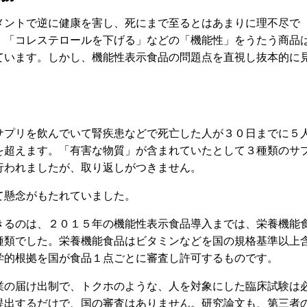
ントで逆に健康を害し、死にまで至るとはあまりに理不尽で
」「コレステロールを下げる」などの「機能性」をうたう商品
ています。しかし、機能性表示食品の問題点を直視し抜本的に
プリを飲んでいて腎疾患などで死亡した人が３０日までに５
を超えます。「有害な物質」が含まれていたとして３種類のサ
行われましたが、取り返しがつきません。
懸念がもたれていました。
るのは、２０１５年の機能性表示食品導入までは、栄養機能
種類でした。栄養機能食品はビタミンなどを国の規格基準以上
学的根拠を国が食品１点ごとに審査し許可するものです。
の届け出制で、トクホのような、人を対象にした臨床試験は
提出するだけで、国の審査はありません。研究論文も、第三者