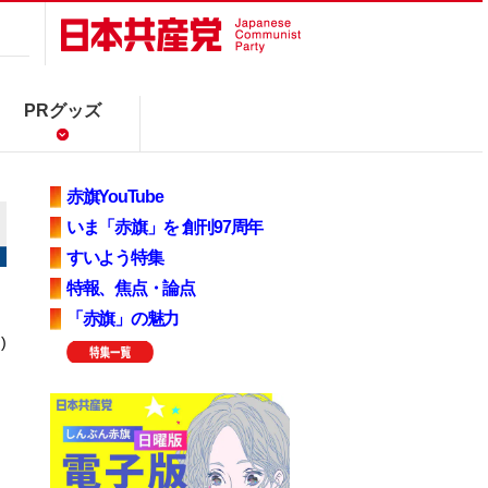
PRグッズ
赤旗YouTube
いま「赤旗」を 創刊97周年
すいよう特集
特報、焦点・論点
「赤旗」の魅力
)