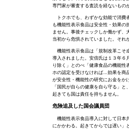
専門家が審査する査読を経ないもの
トクホでも、わずかな効能で消費者
も機能性表示食品は安全性・効果の
ません。事後チェックしか働かず、
当初から危惧されていました。それ
機能性表示食品は「規制改革こそ成
導入されました。安倍氏は１３年６
り除く」とのべ「健康食品の機能性
ホの認定を受けなければ…効果を商
が安全性・機能性の研究にお金をか
「国民が自らの健康を自ら守る」と、
起きても国は責任を持ちません。
危険追及した国会議員団
機能性表示食品導入に対して日本共
にかかわる。起きてからでは遅い」