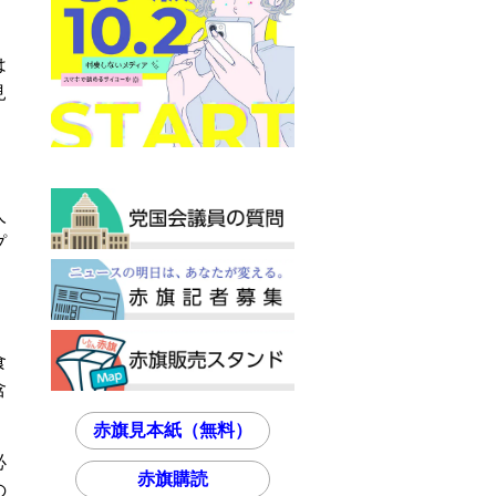
は
見
人
プ
食
含
赤旗見本紙（無料）
必
赤旗購読
の