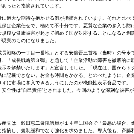
があったと指摘されています。
に過大な期待を抱かせる例が指摘されています。それと比べ
担保は企業任せで、極めて不十分です。悪質な企業の参入も防
大規模な健康被害が起きて初めて国が対応することになると創
が現実のものになりました。
長戦略の一丁目一番地」とする安倍晋三首相（当時）の号令
月、「成長戦略第３弾」と題して「企業活動の障害を徹底的に
表示を解禁いたします」と宣言しました。「現在は、国からト
品に記載できない。お金も時間もかかる」とのべたように、企
けずに市場に参入できるようにしたのが機能性表示食品です。
安全性は“自己責任”とされました。今回のような深刻な被害が
産党は、穀田恵二衆院議員が１４年に国会で「最悪の場合、
と指摘し、規制緩和でなく強化を求めました。導入後も、斉藤