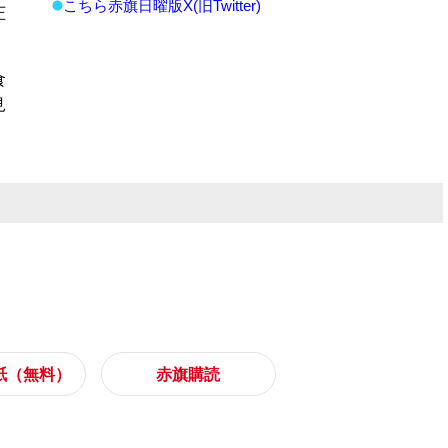
こちら赤旗日曜版X(旧Twitter)
圧
食
見
紙（無料）
赤旗購読