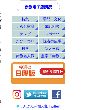
赤旗電子版購読
て
特集
学問・文化
げ
くらし家庭
電話相談
設
テレビ
スポーツ
たび・つり
読者の広場
で
科学
新人王戦
取
ク
赤旗名人戦
点字「赤旗」
業
命
しんぶん赤旗X(旧Twitter)
和