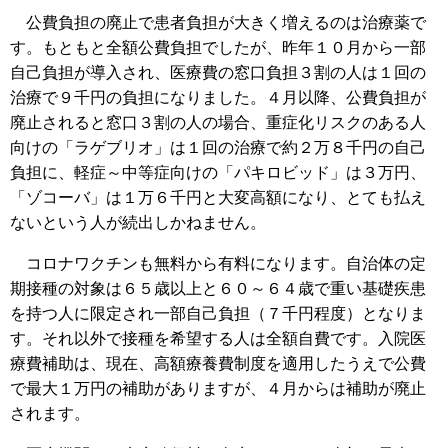
公費負担の廃止で患者負担が大きく増えるのは治療薬で
す。もともと全額公費負担でしたが、昨年１０月から一部
自己負担が導入され、医療費の窓口負担３割の人は１回の
治療で９千円の負担になりました。４月以降、公費負担が
廃止されると窓口３割の人の場合、重症化リスクのある人
向けの「ラゲブリオ」は１回の治療で約２万８千円の自己
負担に、軽症～中等症向けの「パキロビッド」は３万円、
「ゾコーバ」は１万６千円と大変高額になり、とても払え
ないという人が続出しかねません。
コロナワクチンも無料から有料になります。自治体の定
期接種の対象は６５歳以上と６０～６４歳で重い基礎疾患
を持つ人に限定され一部自己負担（７千円程度）となりま
す。それ以外で接種を希望する人は全額自費です。入院医
療費補助は、現在、高額療養費制度を適用したうえで公費
で最大１万円の補助がありますが、４月からは補助が廃止
されます。