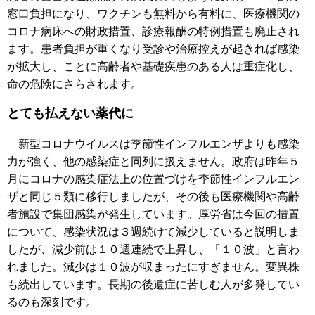
窓口負担になり、ワクチンも無料から有料に、医療機関の
コロナ病床への財政措置、診療報酬の特例措置も廃止され
ます。患者負担が重くなり受診や治療控えが起きれば感染
が拡大し、ことに高齢者や基礎疾患のある人は重症化し、
命の危険にさらされます。
とても払えない薬代に
新型コロナウイルスは季節性インフルエンザよりも感染
力が強く、他の感染症と同列に扱えません。政府は昨年５
月にコロナの感染症法上の位置づけを季節性インフルエン
ザと同じ５類に移行しましたが、その後も医療機関や高齢
者施設で集団感染が発生しています。厚労省は今回の措置
について、感染状況は３週続けて減少していると説明しま
したが、減少前は１０週連続で上昇し、「１０波」と言わ
れました。減少は１０波が収まったにすぎません。変異株
も続出しています。長期の後遺症に苦しむ人が多発してい
るのも深刻です。