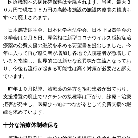
医療機関への病床確保料は全廃されます。当初、最大３
０万円で現在１５万円の高齢者施設の施設内療養の補助も
すべて廃止されます。
日本感染症学会、日本化学療法学会、日本呼吸器学会の
３学会は２月８日、厚労相に新型コロナウイルス感染症治
療薬の公費支援の継続を求める要望書を提出しました。今
年に入って再び感染者が増加し各地で入院患者が急増して
いると指摘し、世界的には新たな変異株が主流となってお
り、今後も流行が起きる可能性は高く対策が必要だと訴え
ています。
昨年１０月以降、治療薬の処方を拒む患者が出ており、
支援措置の廃止でワクチンの接種率は下がり、診療・治療
拒否が発生し、医療ひっ迫につながるとして公費支援の継
続を求めています。
十分な治療体制確保を