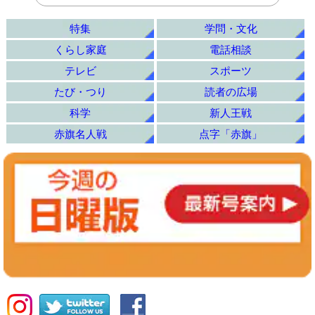
特集
学問・文化
くらし家庭
電話相談
テレビ
スポーツ
たび・つり
読者の広場
科学
新人王戦
赤旗名人戦
点字「赤旗」