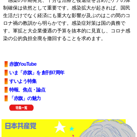
感染の早期発見、十分な治療と後遺症を含めたケアの体
制確保は依然として重要です。感染拡大が起きれば、国民
生活だけでなく経済にも重大な影響が及ぶのはこの間のコ
ロナ禍の教訓から明らかです。感染症対策は国の責務で
す。軍拡と大企業優遇の予算を抜本的に見直し、コロナ感
染の公的負担全廃を撤回することを求めます。
赤旗YouTube
いま「赤旗」を 創刊97周年
すいよう特集
特報、焦点・論点
「赤旗」の魅力