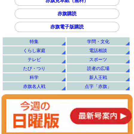
赤旗見本紙（無料）
赤旗購読
赤旗電子版購読
特集
学問・文化
くらし家庭
電話相談
テレビ
スポーツ
たび・つり
読者の広場
科学
新人王戦
赤旗名人戦
点字「赤旗」