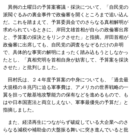
異例の土曜日の予算案審議・採決について、「自民党の
派閥ぐるみの裏金事件で政倫審を開くところまで追い込ん
だ。これを踏まえて、予算委員会でのさらなる真相解明が
求められているときに、岸田文雄首相が自らの政倫審出席
と、予算案の採決とをリンクさせた」と指摘。岸田首相が
政倫審に出席しても、自民党の調査をなぞるだけの弁明
で、具体的な事実の解明にまったく踏み込もうとしなかっ
たとし、「真相究明を首相自身が妨害して、予算案を採決
させた」と批判しました。
田村氏は、２４年度予算案の中身についても、「過去最
大規模の８兆円に迫る軍事費は、アメリカの世界戦略の一
翼を担って敵基地攻撃能力の保有などを進めるもので、も
はや日本国憲法と両立しえない、軍事最優先の予算だ」と
指摘しました。
また、経済再生につながらず破綻している大企業へのさ
らなる減税や補助金の大盤振る舞いに突き進んでいると批