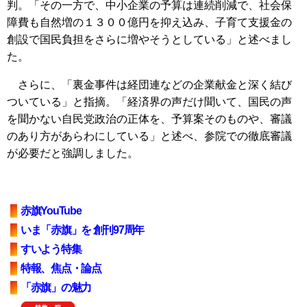
判。「その一方で、中小企業の予算は連続削減で、社会保
障費も自然増の１３００億円を抑え込み、子育て支援金の
創設で国民負担をさらに増やそうとしている」と述べまし
た。
さらに、「裏金事件は経団連などの企業献金と深く結び
ついている」と指摘。「経済界の声だけ聞いて、国民の声
を聞かない自民党政治の正体を、予算案そのものや、審議
のあり方があらわにしている」と述べ、参院での徹底審議
が必要だと強調しました。
赤旗YouTube
いま「赤旗」を 創刊97周年
すいよう特集
特報、焦点・論点
「赤旗」の魅力