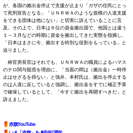
が、各国の拠出金停止で支援が止まり「ガザの住民にとっ
て死刑宣告となる」「ＵＮＲＷＡのような規模の人道支援
をできる団体は他にない」と切実に訴えていることに言
及。その上で、日本は６位の資金拠出国で、他国とは違う
１～３月などの時期に資金を拠出してきた実態を指摘し、
「日本はまさに今、拠出する特別な役割をもっている」と
迫りました。
林官房長官はそれでも、ＵＮＲＷＡの職員によるハマス
のテロ関与疑惑を理由に、「当面の間は（拠出金）一時停
止はせざるを得ない」と強弁。本村氏は、拠出を停止する
のは人道に反していると強調し、拠出金をすでに補正予算
で確保しているとして、「今すぐ拠出を再開すべきだ」と
訴えました。
赤旗YouTube
いま「赤旗」を 創刊97周年