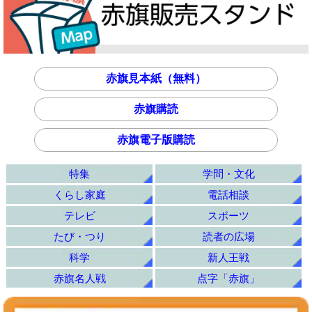
赤旗見本紙（無料）
赤旗購読
赤旗電子版購読
特集
学問・文化
くらし家庭
電話相談
テレビ
スポーツ
たび・つり
読者の広場
科学
新人王戦
赤旗名人戦
点字「赤旗」