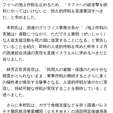
ファへの地上作戦を止めるため、「ラファへの総攻撃を絶
対にやってはいけないと、恒久的停戦を直接要請すべき
だ」と求めました。
本村氏は、国連のグリフィス事務次長が「（地上作戦の
実施は）虐殺につながり、ただでさえ脆弱（ぜいじゃく）
な人道支援活動を死の淵に放置することになる」と警告し
ていることを紹介。即時の人道的停戦を求めた昨年１２月
の国連総会決議の実現を直接イスラエルに求めるべきだと
迫りました。
林芳正官房長官は、「民間人の避難・保護のため十分な
措置がとられないまま、軍事作戦が継続するとさらに多く
の犠牲者が発生する惨事となる。人道的停戦が速やかに実
現し、持続可能な停戦が実現することを期待している」と
述べました。
さらに本村氏は、ガザで食糧支援などを担う国連パレス
チナ難民救済事業機関（ＵＮＲＷＡ）の清田明宏保健局長