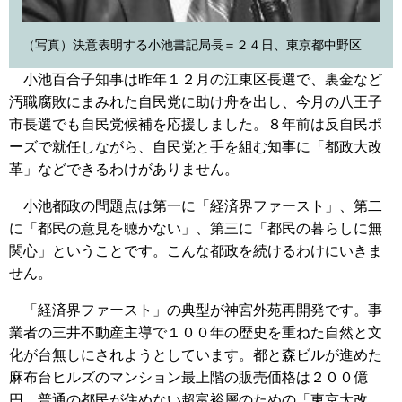
（写真）決意表明する小池書記局長＝２４日、東京都中野区
小池百合子知事は昨年１２月の江東区長選で、裏金など
汚職腐敗にまみれた自民党に助け舟を出し、今月の八王子
市長選でも自民党候補を応援しました。８年前は反自民ポ
ーズで就任しながら、自民党と手を組む知事に「都政大改
革」などできるわけがありません。
小池都政の問題点は第一に「経済界ファースト」、第二
に「都民の意見を聴かない」、第三に「都民の暮らしに無
関心」ということです。こんな都政を続けるわけにいきま
せん。
「経済界ファースト」の典型が神宮外苑再開発です。事
業者の三井不動産主導で１００年の歴史を重ねた自然と文
化が台無しにされようとしています。都と森ビルが進めた
麻布台ヒルズのマンション最上階の販売価格は２００億
円。普通の都民が住めない超富裕層のための「東京大改