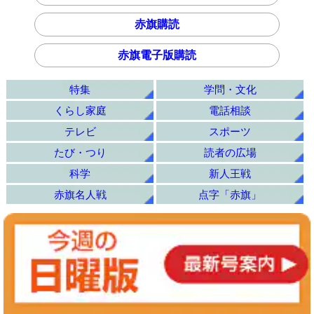
赤旗購読
赤旗電子版購読
特集
学問・文化
くらし家庭
電話相談
テレビ
スポーツ
たび・つり
読者の広場
科学
新人王戦
赤旗名人戦
点字「赤旗」