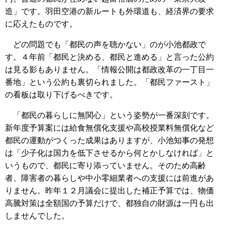
造」です。羽田空港の新ルートも外環道も、経済界の要求
に応えたものです。
どの問題でも「都民の声を聴かない」のが小池都政で
す。４年前「都民と決める、都民と進める」と言った公約
は見る影もありません。「情報公開は都政改革の一丁目一
番地」という公約も裏切られました。「都民ファースト」
の看板は取り下げるべきです。
「都民の暮らしに無関心」という姿勢が一番深刻です。
新年度予算案には給食無償化支援や高校授業料無償化など
都民の運動がつくった成果はありますが、小池知事の発想
は「少子化は国力を低下させるから何とかしなければ」と
いうもので、都民に寄り添っていません。そのため高齢
者、障害者の暮らしや中小零細業者への支援には前進があ
りません。昨年１２月議会に提出した補正予算では、物価
高騰対策は全額国の予算だけで、都独自の財源は一円も出
しませんでした。