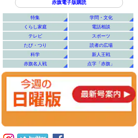
赤旗電子版購読
特集
学問・文化
くらし家庭
電話相談
テレビ
スポーツ
たび・つり
読者の広場
科学
新人王戦
赤旗名人戦
点字「赤旗」