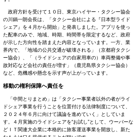
政府方針を受けて１０日、東京ハイヤー・タクシー協会
の川鍋一朗会長は、「タクシー会社による『日本型ライド
シェア』を４月から開始」と発表しました。アプリを使っ
た配車のみで、地域、時期、時間帯を限定するなど、政府
が示した方向性を踏まえた内容となっています。一方、業
界内で、「地域の公共交通が破壊される」（京都府タクシ
ー協会）、「（ライドシェアの自家用車の）車両整備や事
故対応など会社の責任が増す」（鹿児島県タクシー協会）
など、危機感や懸念を示す声が上がっています。
移動の権利保障へ責任を
「中間とりまとめ」は「タクシー事業者以外の者がライ
ドシェア事業を行うことを位置付ける法律制度について、
２０２４年６月に向けて議論を進めていく」としていま
す。４月実施のライドシェアを“お試し”として、ウーバーな
どＩＴ関連大企業に本格的に旅客運送事業を開放し、新た