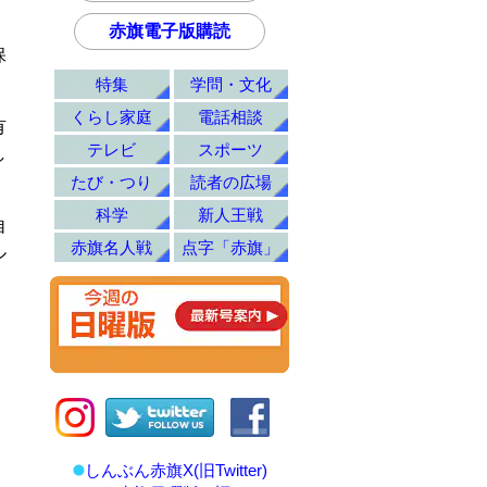
赤旗電子版購読
保
特集
学問・文化
くらし家庭
電話相談
有
テレビ
スポーツ
し
たび・つり
読者の広場
科学
新人王戦
自
赤旗名人戦
点字「赤旗」
ル
しんぶん赤旗X(旧Twitter)