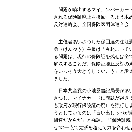
問題が噴出するマイナンバーカード
される保険証廃止を撤回するよう求
反対連絡会、全国保険医団体連合会
主催者あいさつした保団連の住江
勇（けんゆう）会長は「今起こって
る問題は、現行の保険証を残せば全
解決することだ。保険証廃止反対の
をいっそう大きくしていこう」と訴
ました。
日本共産党の小池晃書記局長があ
さつし、マイナカードに問題が起き
も政府が現行保険証の廃止を強行し
うとしているのは「言い出しっぺが
団連だからだ」と強調。「“保険証残
せ”の一点で党派を超えて力を合わ