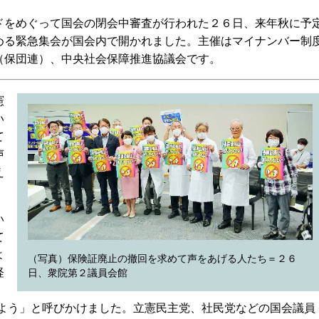
をめぐって国会の閉会中審査が行われた２６日、来年秋に予
める緊急集会が国会内で開かれました。主催はマイナンバー制
（保団連）、中央社会保障推進協議会です。
憲
い
て
声
え
い
て
よ
（写真）保険証廃止の撤回を求めて声をあげる人たち＝２６
経
日、衆院第２議員会館
せよう」と呼びかけました。立憲民主党、社民党などの国会議員