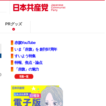
PRグッズ
赤旗YouTube
いま「赤旗」を 創刊97周年
すいよう特集
特報、焦点・論点
「赤旗」の魅力
)