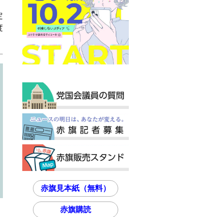
定
度
赤旗見本紙（無料）
赤旗購読