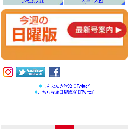
赤旗名人戦
点字「赤旗」
しんぶん赤旗X(旧Twitter)
こちら赤旗日曜版X(旧Twitter)