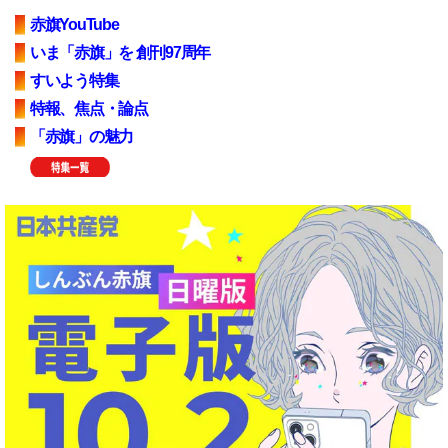
赤旗YouTube
いま「赤旗」を 創刊97周年
すいよう特集
特報、焦点・論点
「赤旗」の魅力