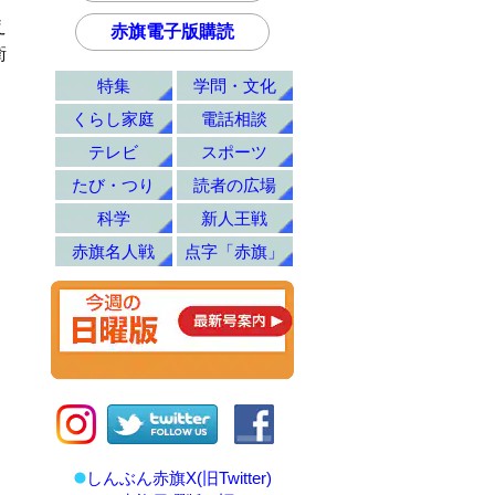
え
赤旗電子版購読
衛
特集
学問・文化
くらし家庭
電話相談
テレビ
スポーツ
たび・つり
読者の広場
科学
新人王戦
赤旗名人戦
点字「赤旗」
しんぶん赤旗X(旧Twitter)