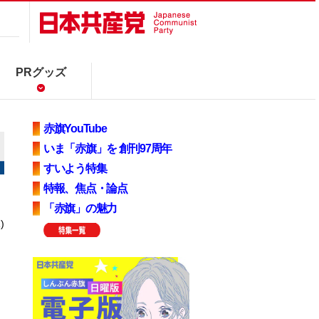
PRグッズ
赤旗YouTube
いま「赤旗」を 創刊97周年
すいよう特集
特報、焦点・論点
「赤旗」の魅力
)