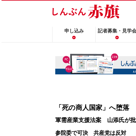
申し込み
記者募集・見学
「死の商人国家」へ堕落
軍需産業支援法案 山添氏が批
参院委で可決 共産党は反対