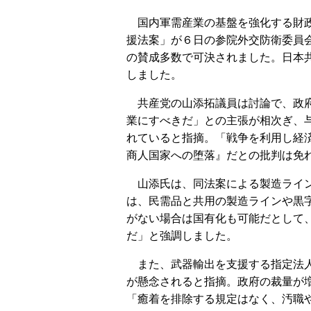
国内軍需産業の基盤を強化する財政
援法案」が６日の参院外交防衛委員
の賛成多数で可決されました。日本
しました。
共産党の山添拓議員は討論で、政府
業にすべきだ」との主張が相次ぎ、
れていると指摘。「戦争を利用し経
商人国家への堕落』だとの批判は免
山添氏は、同法案による製造ライン
は、民需品と共用の製造ラインや黒
がない場合は国有化も可能だとして
だ」と強調しました。
また、武器輸出を支援する指定法人
が懸念されると指摘。政府の裁量が
「癒着を排除する規定はなく、汚職