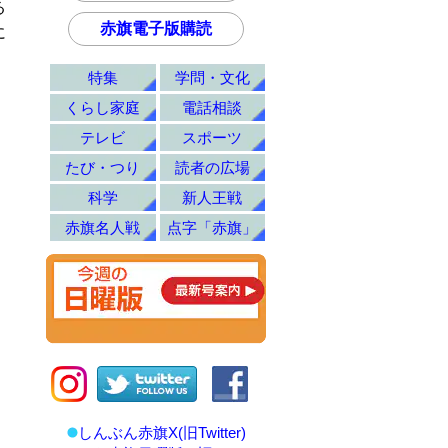
る
赤旗電子版購読
に
特集
学問・文化
くらし家庭
電話相談
テレビ
スポーツ
たび・つり
読者の広場
科学
新人王戦
赤旗名人戦
点字「赤旗」
しんぶん赤旗X(旧Twitter)