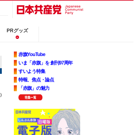
PRグッズ
赤旗YouTube
いま「赤旗」を 創刊97周年
すいよう特集
特報、焦点・論点
「赤旗」の魅力
)