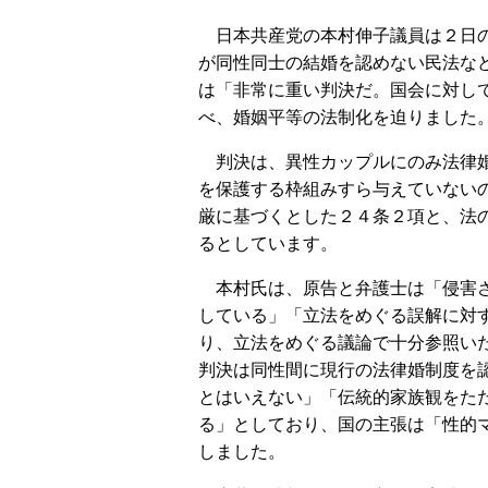
日本共産党の本村伸子議員は２日の
が同性同士の結婚を認めない民法な
は「非常に重い判決だ。国会に対し
べ、婚姻平等の法制化を迫りました
判決は、異性カップルにのみ法律婚
を保護する枠組みすら与えていない
厳に基づくとした２４条２項と、法
るとしています。
本村氏は、原告と弁護士は「侵害さ
している」「立法をめぐる誤解に対
り、立法をめぐる議論で十分参照い
判決は同性間に現行の法律婚制度を
とはいえない」「伝統的家族観をた
る」としており、国の主張は「性的
しました。