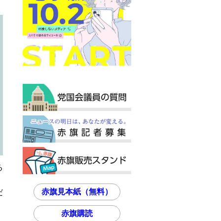
る
赤旗見本紙（無料）
だ
赤旗購読