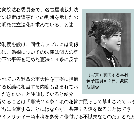
衆院法務委員会で、名古屋地裁判決
どの規定は違憲だとの判断を示したの
て明確に立法化を求めている」と述
。
制度を設け、同性カップルには関係
のは、婚姻についての法律は個人の尊
の下の平等を定めた憲法１４条に反す
（写真）質問する本村
れている利益の重大性を丁寧に指摘
伸子議員＝２日、衆院
する反論に相当する内容も含まれてお
法務委
ただきたい」と評価していると紹介。
認めることは「憲法２４条１項の趣旨に照らして禁止されてい
だちに否定することにはならず、共存する道を探ることはでき
マイノリティー当事者を多分に傷付ける不誠実なものだ」とた