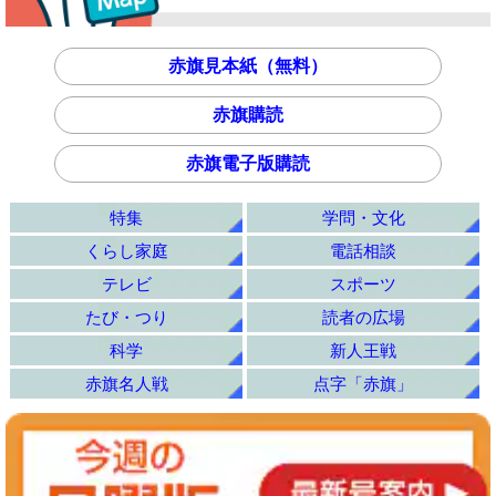
赤旗見本紙（無料）
赤旗購読
赤旗電子版購読
特集
学問・文化
くらし家庭
電話相談
テレビ
スポーツ
たび・つり
読者の広場
科学
新人王戦
赤旗名人戦
点字「赤旗」