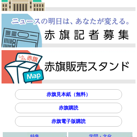
赤旗見本紙（無料）
赤旗購読
赤旗電子版購読
特集
学問・文化