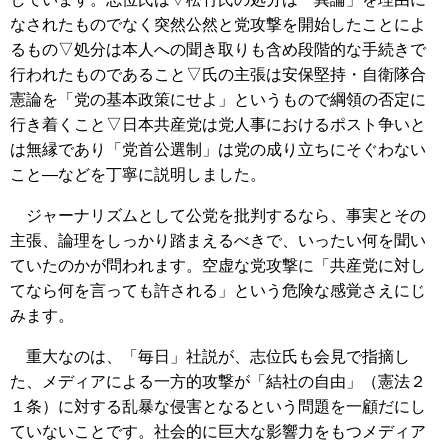
なされたものでなく突然公然と党攻撃を開始したことによ
るもの▽処分は本人への聞き取りも含め段階的な手続きで
行われたものであること▽氏の主張は安保堅持・自衛隊合
憲論を「党の基本政策にせよ」というもので綱領の否定に
行き着くこと▽日本共産党は党人事におけるポスト争いと
は無縁であり「党首公選制」は党の成り立ちにそぐわない
こと―などを丁寧に説明しました。
ジャーナリズムとして公党を批判するなら、事実とその
主張、論理をしっかり踏まえるべきで、いったい何を聞い
ていたのかが問われます。空虚な党攻撃に「共産党に対し
てなら何を言っても許される」という危険な感覚さえにじ
みます。
重大なのは、「毎日」社説が、志位氏も会見で指摘し
た、メディアによる一方的攻撃が「結社の自由」（憲法２
１条）に対する乱暴な侵害となるという問題を一顧だにし
ていないことです。社会的に巨大な影響力をもつメディア