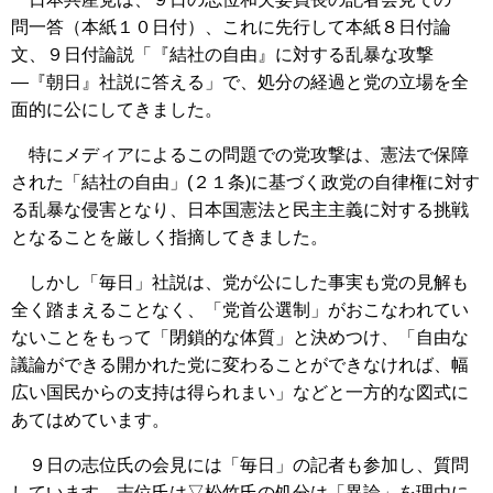
問一答（本紙１０日付）、これに先行して本紙８日付論
文、９日付論説「『結社の自由』に対する乱暴な攻撃
―『朝日』社説に答える」で、処分の経過と党の立場を全
面的に公にしてきました。
特にメディアによるこの問題での党攻撃は、憲法で保障
された「結社の自由」(２１条)に基づく政党の自律権に対す
る乱暴な侵害となり、日本国憲法と民主主義に対する挑戦
となることを厳しく指摘してきました。
しかし「毎日」社説は、党が公にした事実も党の見解も
全く踏まえることなく、「党首公選制」がおこなわれてい
ないことをもって「閉鎖的な体質」と決めつけ、「自由な
議論ができる開かれた党に変わることができなければ、幅
広い国民からの支持は得られまい」などと一方的な図式に
あてはめています。
９日の志位氏の会見には「毎日」の記者も参加し、質問
しています。志位氏は▽松竹氏の処分は「異論」を理由に