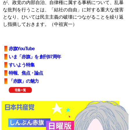
が、政党の内部自治、自律権に属する事柄について、乱暴
な批判を行うことは、「結社の自由」に対する重大な侵害
となり、ひいては民主主義の破壊につながることを繰り返
し指摘しておきます。（中祖寅一）
赤旗YouTube
いま「赤旗」を 創刊97周年
すいよう特集
特報、焦点・論点
「赤旗」の魅力