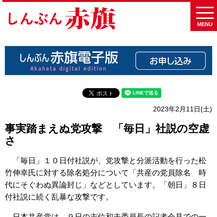
MENU
2023年2月11日(土)
事実踏まえぬ党攻撃 「毎日」社説の空虚
さ
「毎日」１０日付社説が、党攻撃と分派活動を行った松
竹伸幸氏に対する除名処分について「共産の党員除名 時
代にそぐわぬ異論封じ」などとしています。「朝日」８日
付社説に続く乱暴な攻撃です。
日本共産党は、９日の志位和夫委員長の記者会見での一