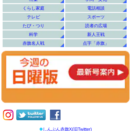
くらし家庭
電話相談
テレビ
スポーツ
たび・つり
読者の広場
科学
新人王戦
赤旗名人戦
点字「赤旗」
しんぶん赤旗X(旧Twitter)