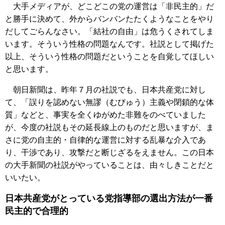
大手メディアが、どこどこの党の運営は「非民主的」だ
と勝手に決めて、外からバンバンたたくようなことをやり
だしてごらんなさい。「結社の自由」は危うくされてしま
います。そういう性格の問題なんです。社説として掲げた
以上、そういう性格の問題だということを自覚してほしい
と思います。
朝日新聞は、昨年７月の社説でも、日本共産党に対し
て、「誤りを認めない無謬（むびゅう）主義や閉鎖的な体
質」などと、事実を全くゆがめた非難をのべていました
が、今度の社説もその延長線上のものだと思いますが、ま
さに党の自主的・自律的な運営に対する乱暴な介入であ
り、干渉であり、攻撃だと断じざるをえません。この日本
の大手新聞の社説がやっていることは、由々しきことだと
いいたい。
日本共産党がとっている党指導部の選出方法が一番
民主的で合理的