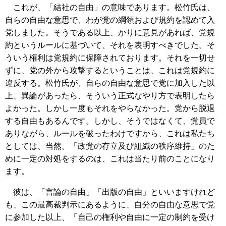
これが、「結社の自由」の意味であります。松竹氏は、
自らの自由な意思で、わが党の綱領および規約を認めて入
党しました。そうである以上、かりに意見があれば、党規
約というルールに基づいて、それを表明すべきでした。そ
ういう権利は党規約に保障されております。それを一切せ
ずに、党の外から攻撃するということは、これは党規約に
違反する。松竹氏が、自らの自由な意思で党に加入した以
上、異論があったら、そういう正式なやり方で表明したら
よかった。しかし一度もそれをやらなかった。党から脱退
する自由もあるんです。しかし、そうではなくて、党員で
ありながら、ルールを破ったわけですから、これは私たち
としては、当然、「政党の存立及び組織の秩序維持」のた
めに一定の対処をするのは、これは当たり前のことになり
ます。
彼は、「言論の自由」「出版の自由」といいますけれど
も、この最高裁判示にあるように、自分の自由な意思で党
に参加した以上、「自己の権利や自由に一定の制約を受け