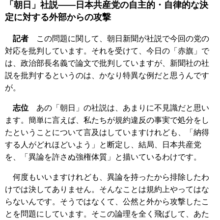
「朝日」社説――日本共産党の自主的・自律的な決
定に対する外部からの攻撃
記者
この問題に関して、朝日新聞が社説で今回の党の
対応を批判しています。それを受けて、今日の「赤旗」で
は、政治部長名義で論文で批判していますが、新聞社の社
説を批判するというのは、かなり特異な例だと思うんです
が。
志位
あの「朝日」の社説は、あまりに不見識だと思い
ます。簡単に言えば、私たちが規約違反の事実で処分をし
たということについて言及はしていますけれども、「納得
する人がどれほどいよう」と断定し、結局、日本共産党
を、「異論を許さぬ強権体質」と描いているわけです。
何度もいいますけれども、異論を持ったから排除したわ
けでは決してありません。そんなことは規約上やってはな
らないんです。そうではなくて、公然と外から攻撃したこ
とを問題にしています。そこの論理を全く飛ばして、あた