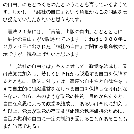
の自由」にもとづくものだということも言っているようで
す。しかし、「結社の自由」という角度からこの問題をぜ
ひ捉えていただきたいと思うんです。
憲法２１条には、「言論、出版の自由」などとともに、
「結社の自由」が明記されています。これは１９８８年１
２月２０日に出された「結社の自由」に関する最高裁の判
示ですが、読み上げたいと思います。
「（結社の自由とは）各人に対して、政党を結成し、又
は政党に加入し、若しくはそれから脱退する自由を保障す
るとともに、政党に対しては、高度の自主性と自律性を与
えて自主的に組織運営をなしうる自由を保障しなければな
らない。他方、右のような政党の性質、目的からすると、
自由な意思によって政党を結成し、あるいはそれに加入し
た以上、党員が政党の存立及び組織の秩序維持のために、
自己の権利や自由に一定の制約を受けることがあることも
また当然である」