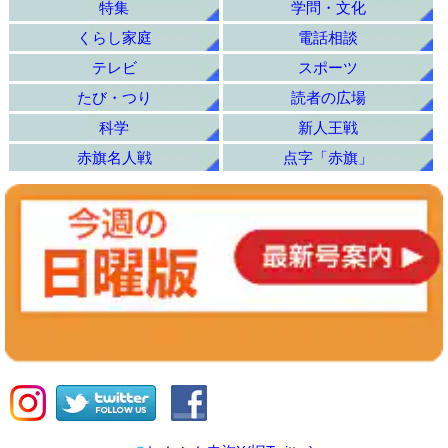
特集
学問・文化
くらし家庭
電話相談
テレビ
スポーツ
たび・つり
読者の広場
科学
新人王戦
赤旗名人戦
点字「赤旗」