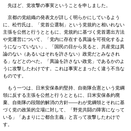
先ほど、党攻撃の事実ということを申しました。
京都の党組織の発表文が詳しく明らかにしているよう
に、松竹氏は、「党首公選制」という党規約と相いれない
主張を公然と行うとともに、党規約に基づく党首選出方法
や党運営について、「党内に存在する異論を可視化するよ
うになっていない」、「国民の目から見ると、共産党は異
論のない（あるいはそれを許さない）政党だとみなされ
る」などとのべた。「異論を許さない政党」であるかのよ
うに攻撃したわけです。これは事実とまったく違う不当な
ものです。
もう一つは、日米安保条約堅持、自衛隊合憲という党綱
領に反する主張を公然と行うとともに、日米安保条約廃
棄、自衛隊の段階的解消の方針――わが党綱領とそれに基
づく党の政策的立場に対して、「野党共闘の障害になって
いる」「あまりにご都合主義」と言って攻撃したわけで
す。