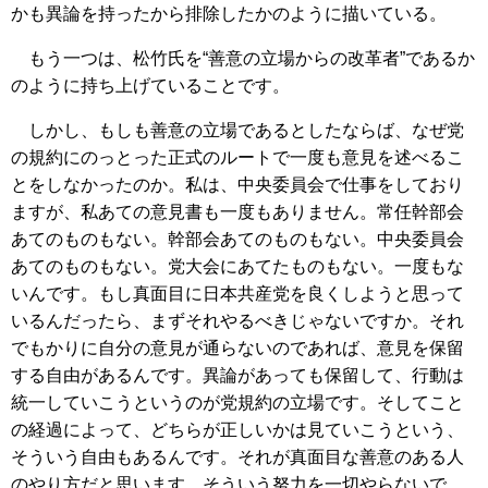
かも異論を持ったから排除したかのように描いている。
もう一つは、松竹氏を“善意の立場からの改革者”であるか
のように持ち上げていることです。
しかし、もしも善意の立場であるとしたならば、なぜ党
の規約にのっとった正式のルートで一度も意見を述べるこ
とをしなかったのか。私は、中央委員会で仕事をしており
ますが、私あての意見書も一度もありません。常任幹部会
あてのものもない。幹部会あてのものもない。中央委員会
あてのものもない。党大会にあてたものもない。一度もな
いんです。もし真面目に日本共産党を良くしようと思って
いるんだったら、まずそれやるべきじゃないですか。それ
でもかりに自分の意見が通らないのであれば、意見を保留
する自由があるんです。異論があっても保留して、行動は
統一していこうというのが党規約の立場です。そしてこと
の経過によって、どちらが正しいかは見ていこうという、
そういう自由もあるんです。それが真面目な善意のある人
のやり方だと思います。そういう努力を一切やらないで、