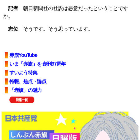
記者
朝日新聞社の社説は悪意だったということです
か。
志位
そうです。そう思っています。
赤旗YouTube
いま「赤旗」を 創刊97周年
すいよう特集
特報、焦点・論点
「赤旗」の魅力