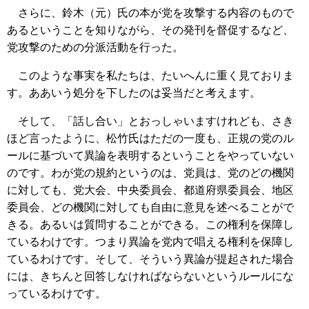
さらに、鈴木（元）氏の本が党を攻撃する内容のもので
あるということを知りながら、その発刊を督促するなど、
党攻撃のための分派活動を行った。
このような事実を私たちは、たいへんに重く見ておりま
す。ああいう処分を下したのは妥当だと考えます。
そして、「話し合い」とおっしゃいますけれども、さき
ほど言ったように、松竹氏はただの一度も、正規の党のル
ールに基づいて異論を表明するということをやっていない
のです。わが党の規約というのは、党員は、党のどの機関
に対しても、党大会、中央委員会、都道府県委員会、地区
委員会、どの機関に対しても自由に意見を述べることがで
きる。あるいは質問することができる。この権利を保障し
ているわけです。つまり異論を党内で唱える権利を保障し
ているわけです。そして、そういう異論が提起された場合
には、きちんと回答しなければならないというルールにな
っているわけです。