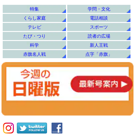
特集
学問・文化
くらし家庭
電話相談
テレビ
スポーツ
たび・つり
読者の広場
科学
新人王戦
赤旗名人戦
点字「赤旗」