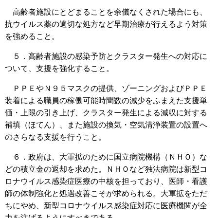
高齢者施設にとどまることを余儀なくされた場合にも、
抗ウイルス薬の適切な処方など早期治療が行えるよう対策
を強めること。
５．高齢者施設の感染予防とクラスター発生への対応に
ついて、支援を強化すること。
ＰＰＥやＮ９５マスクの提供、ゾーニングおよびＰＰＥ
装着による職員の稼働可能時間数の減少をふまえた支援単
価・上限の引き上げ、クラスター発生による減収に対する
補填（ほてん）、また施設の換気・空気清浄装置の設置へ
のさらなる支援を行うこと。
６．政府は、大軍拡のために国立病院機構（ＮＨＯ）な
どの積立金の返却を求めた。ＮＨＯなど独法病院は新型コ
ロナウイルス感染症医療の中核を担っており、医師・看護
師の体制強化と処遇改善こそが求められる。大軍拡をただ
ちにやめ、新型コロナウイルス感染症対応に医療機関が全
力を注げるようにすべきである。