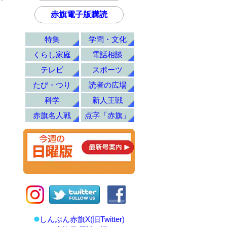
赤旗電子版購読
特集
学問・文化
くらし家庭
電話相談
テレビ
スポーツ
たび・つり
読者の広場
科学
新人王戦
赤旗名人戦
点字「赤旗」
しんぶん赤旗X(旧Twitter)