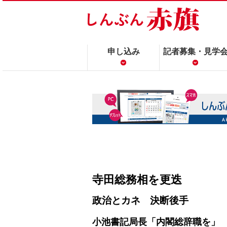
申し込み
記者募集・見学
寺田総務相を更迭
政治とカネ 決断後手
小池書記局長「内閣総辞職を」