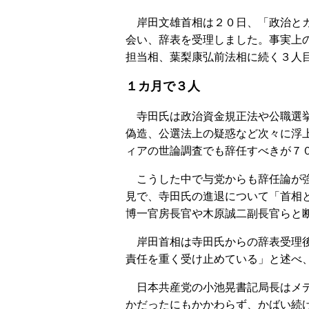
岸田文雄首相は２０日、「政治とカ
会い、辞表を受理しました。事実上
担当相、葉梨康弘前法相に続く３人
１カ月で３人
寺田氏は政治資金規正法や公職選挙
偽造、公選法上の疑惑など次々に浮
ィアの世論調査でも辞任すべきが７
こうした中で与党からも辞任論が強
見で、寺田氏の進退について「首相
博一官房長官や木原誠二副長官らと
岸田首相は寺田氏からの辞表受理後
責任を重く受け止めている」と述べ
日本共産党の小池晃書記局長はメデ
かだったにもかかわらず、かばい続