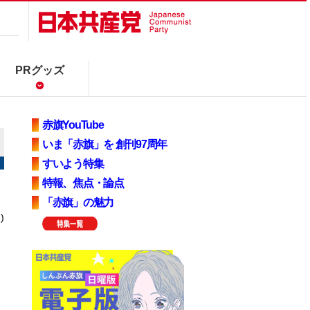
PRグッズ
赤旗YouTube
いま「赤旗」を 創刊97周年
すいよう特集
特報、焦点・論点
「赤旗」の魅力
)