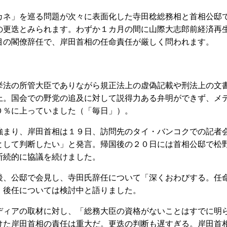
ネ」を巡る問題が次々に表面化した寺田稔総務相と首相公邸
の更迭とみられます。わずか１カ月の間に山際大志郎前経済再
目の閣僚辞任で、岸田首相の任命責任が厳しく問われます。
法の所管大臣でありながら規正法上の虚偽記載や刑法上の文
上。国会での野党の追及に対して説得力ある弁明ができず、メ
０％に上っていました（「毎日」）。
まり、岸田首相は１９日、訪問先のタイ・バンコクでの記者
として判断したい」と発言。帰国後の２０日には首相公邸で松
断続的に協議を続けました。
、公邸で会見し、寺田氏辞任について「深くおわびする。任
、後任については検討中と語りました。
ィアの取材に対し、「総務大臣の資格がないことはすでに明
けた岸田首相の責任は重大だ。更迭の判断も遅すぎる。岸田首