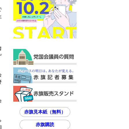
で
生
書
デ
会
野
命
赤旗見本紙（無料）
ら
赤旗購読
相