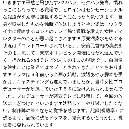
いきます▼平然と飛びだすパワハラ、セクハラ発言。慣れ
っこにもなっている職場で、ヒロインはセンセーショナル
な報道がえん罪に加担することになったと気づきます。自
身が取材したものを独断で放送しようと挑む姿は、ウクラ
イナに侵略するロシアのテレビ局で反戦を訴えた女性ディ
レクターのことが思い起こされます▼原発汚染水をめぐる
状況は「コントロールされている」。安倍元首相の演説を
そのまま流して、東京オリンピック開催になだれ込んでい
く。描かれるのはテレビのありのままの現状です。自画像
を映すことは業界ではタブーとされてきたことでもありま
す▼ドラマは６年前から企画が始動。渡辺あやが脚本を手
がけ、キャスティングも進んでいましたが、当時女性プロ
デューサーが所属していたＴＢＳに受け入れられませんで
した。プロデューサーが関西テレビに移籍して、今回の放
送にこぎつけたといいます▼沈黙して、やり過ごしたくな
い。制作陣の並々ならぬ覚悟を感じます。記録(視聴率）に
残るより、記憶に残るドラマを。結実するかどうかは、視
聴者に委ねられています。