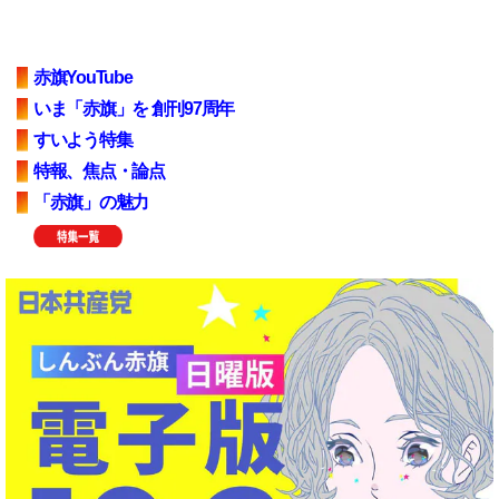
赤旗YouTube
いま「赤旗」を 創刊97周年
すいよう特集
特報、焦点・論点
「赤旗」の魅力