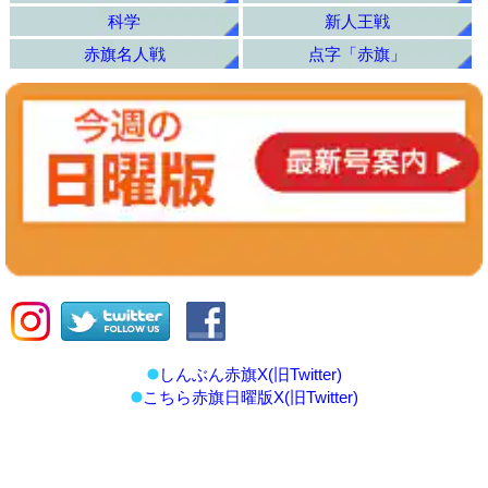
科学
新人王戦
赤旗名人戦
点字「赤旗」
しんぶん赤旗X(旧Twitter)
こちら赤旗日曜版X(旧Twitter)