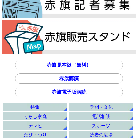
赤旗見本紙（無料）
赤旗購読
赤旗電子版購読
特集
学問・文化
くらし家庭
電話相談
テレビ
スポーツ
たび・つり
読者の広場