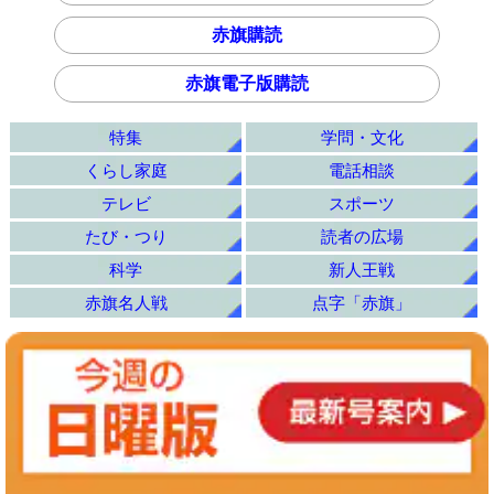
赤旗購読
赤旗電子版購読
特集
学問・文化
くらし家庭
電話相談
テレビ
スポーツ
たび・つり
読者の広場
科学
新人王戦
赤旗名人戦
点字「赤旗」