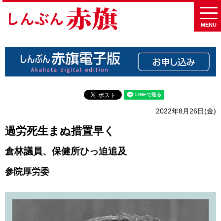
MENU
2022年8月26日(金)
過労死生まぬ措置早く
倉林議員、保健所ひっ迫追及
参院厚労委