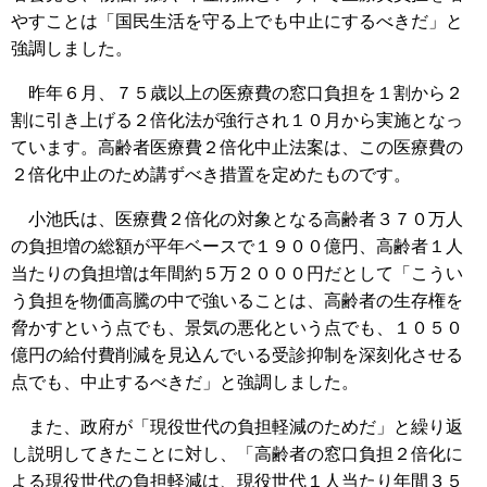
やすことは「国民生活を守る上でも中止にするべきだ」と
強調しました。
昨年６月、７５歳以上の医療費の窓口負担を１割から２
割に引き上げる２倍化法が強行され１０月から実施となっ
ています。高齢者医療費２倍化中止法案は、この医療費の
２倍化中止のため講ずべき措置を定めたものです。
小池氏は、医療費２倍化の対象となる高齢者３７０万人
の負担増の総額が平年ベースで１９００億円、高齢者１人
当たりの負担増は年間約５万２０００円だとして「こうい
う負担を物価高騰の中で強いることは、高齢者の生存権を
脅かすという点でも、景気の悪化という点でも、１０５０
億円の給付費削減を見込んでいる受診抑制を深刻化させる
点でも、中止するべきだ」と強調しました。
また、政府が「現役世代の負担軽減のためだ」と繰り返
し説明してきたことに対し、「高齢者の窓口負担２倍化に
よる現役世代の負担軽減は、現役世代１人当たり年間３５