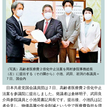
（写真）高齢者医療費２倍化中止法案を岡村参院事務総長
（左）に提出する（その隣から）小池、武田、岩渕の各議員＝
７日、国会内
日本共産党国会議員団は７日、高齢者医療費２倍化中止
法案を参議院に提出しました。発議者は倉林明子、武田良
介両参院議員と小池晃書記局長です。提出後、小池氏は記
者会見し、物価高騰や年金削減という中で医療費負担を増