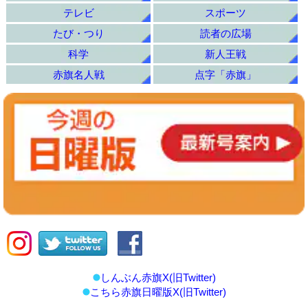
テレビ
スポーツ
たび・つり
読者の広場
科学
新人王戦
赤旗名人戦
点字「赤旗」
しんぶん赤旗X(旧Twitter)
こちら赤旗日曜版X(旧Twitter)