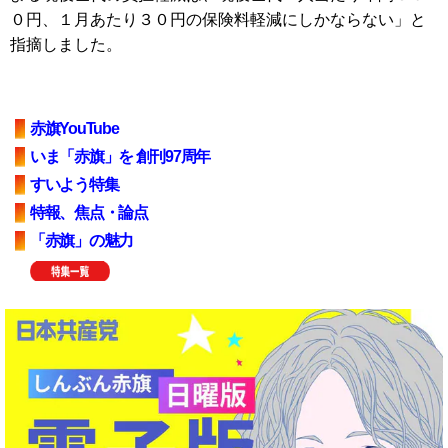
０円、１月あたり３０円の保険料軽減にしかならない」と
指摘しました。
赤旗YouTube
いま「赤旗」を 創刊97周年
すいよう特集
特報、焦点・論点
「赤旗」の魅力