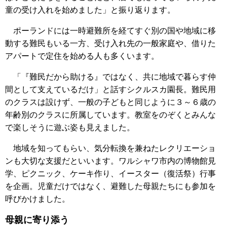
童の受け入れを始めました」と振り返ります。
ポーランドには一時避難所を経てすぐ別の国や地域に移
動する難民もいる一方、受け入れ先の一般家庭や、借りた
アパートで定住を始める人も多くいます。
「『難民だから助ける』ではなく、共に地域で暮らす仲
間として支えているだけ」と話すシクルスカ園長。難民用
のクラスは設けず、一般の子どもと同じように３～６歳の
年齢別のクラスに所属しています。教室をのぞくとみんな
で楽しそうに遊ぶ姿も見えました。
地域を知ってもらい、気分転換を兼ねたレクリエーショ
ンも大切な支援だといいます。ワルシャワ市内の博物館見
学、ピクニック、ケーキ作り、イースター（復活祭）行事
を企画。児童だけではなく、避難した母親たちにも参加を
呼びかけました。
母親に寄り添う