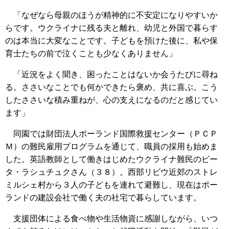
「なぜなら母親のほうが精神的に不安定になりやすいか
らです。ウクライナに残る夫と離れ、幼児と外国で暮らす
のは本当に大変なことです。子どもを預けた後に、私や保
育士たちの前で泣くことも少なくありません」
「近況をよく聞き、困ったことはないか会うたびに尋ね
る。ささいなことでも何かできたら褒め、共に喜ぶ。こう
したささいな積み重ねが、心の支えになるのだと感じてい
ます」
同園では財団法人ポーランド国際救援センター（ＰＣＰ
Ｍ）の難民雇用プログラムを通じて、職員の採用も始めま
した。英語教師として働きはじめたウクライナ難民のビー
タ・ラシュチュクさん（３８）。西部リビウ近郊のストレ
ミルシェ村から３人の子どもを連れて避難し、現在はポー
ランドの建設会社で働く夫の社宅で暮らしています。
支援団体による食べ物や生活物資に感謝しながら、いつ