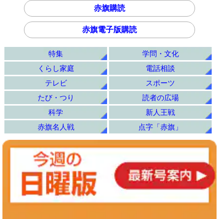
赤旗購読
赤旗電子版購読
特集
学問・文化
くらし家庭
電話相談
テレビ
スポーツ
たび・つり
読者の広場
科学
新人王戦
赤旗名人戦
点字「赤旗」