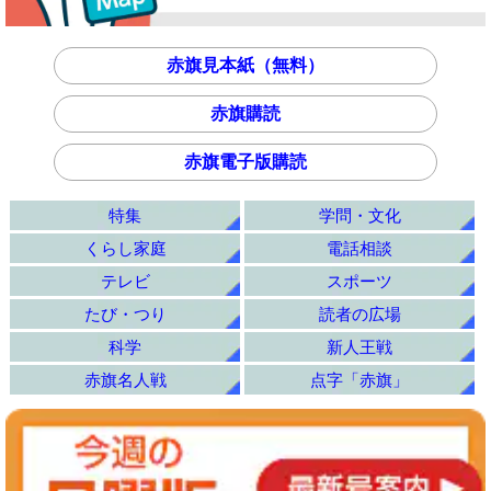
赤旗見本紙（無料）
赤旗購読
赤旗電子版購読
特集
学問・文化
くらし家庭
電話相談
テレビ
スポーツ
たび・つり
読者の広場
科学
新人王戦
赤旗名人戦
点字「赤旗」