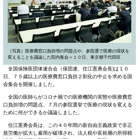
（写真）医療費窓口負担増の問題点や、参院選で医療の現状を
変えることを議論した院内集会＝１０日、東京都千代田区
全国保険医団体連合会（保団連、住江憲勇会長)は１０
日、７５歳以上の医療費窓口負担２割化の中止を求める国
会集会を開催しました。
全国の医師らがコロナ禍での医療機関の実態や医療費窓
口負担増の問題点、７月の参院選挙で医療の現状を変える
ために何ができるか議論しました。
住江憲勇会長は、この４０年間の新自由主義政策で非正
規労働が拡大し雇用が破壊され、法人税や富裕層の所得税