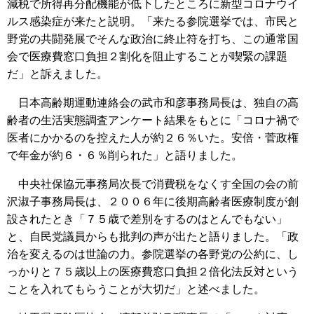
減税で所得再分配機能が低下したところに新型コロナウイ
ルス感染症が来たと説明。「来たる参院選挙では、市民と
野党の共闘発展でそんな政治に終止符を打ち、この通常国
会で医療費窓口負担２割化を阻止することが喫緊の課題
だ」と訴えました。
日本高齢期運動連絡会の武市和彦事務局長は、独自の高
齢者の生活実態調査アンケート結果をもとに「コロナ禍で
医者にかかるのを控えた人が約２６％いた。安倍・菅政権
で年金が約６・６％削られた」と語りました。
中央社保協元事務局次長で消費税をなくす全国の会の前
沢淑子事務局長は、２００６年に後期高齢者医療制度が創
設されたとき「７５歳で差別をするのはとんでもない」
と、自民党議員からも批判の声が出たと語りました。「政
治を変えるのは世論の力。参院選挙の各野党の公約に、し
っかりと７５歳以上の医療費窓口負担２倍化法反対という
ことを入れてもらうことが大切だ」と述べました。