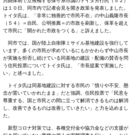
共闘体制で立候補する保守系市議のトイタ芳行氏（５２）
は１０日、同市内で記者会見を開き政策を発表しました。
トイタ氏は、「非常に独善的で市民不在」の中山義隆市長
（５４）＝自民、公明推薦＝の市政を刷新し、保革を超え
て市民に「開かれた市政をつくる」と訴えました。
同市では、国が陸上自衛隊ミサイル基地建設を強行して
います。多くの市民が求めているにもかかわらず中山市長
が実施を拒否し続けている同基地の建設・配備の賛否を問
う住民投票についてトイタ氏は、「市長提案で実施した
い」と述べました。
トイタ氏は同基地建設に対する市民の「憤りや不安、懸
念が置いていかれたまま」だと強調。住民投票で「民意を
尊重する。国と市民との間に立って解消できるものは解消
し、改善できるものは改善していきたい」と力を込めまし
た。
新型コロナ対策では、各種交付金や協力金などの支援が