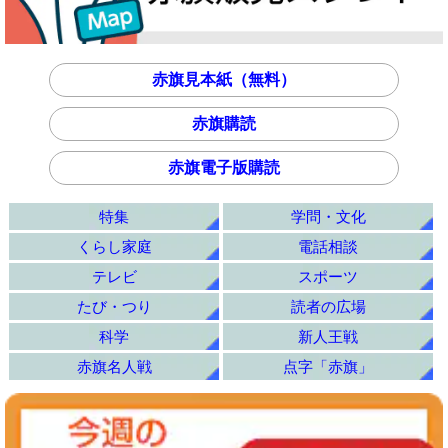
赤旗見本紙（無料）
赤旗購読
赤旗電子版購読
特集
学問・文化
くらし家庭
電話相談
テレビ
スポーツ
たび・つり
読者の広場
科学
新人王戦
赤旗名人戦
点字「赤旗」