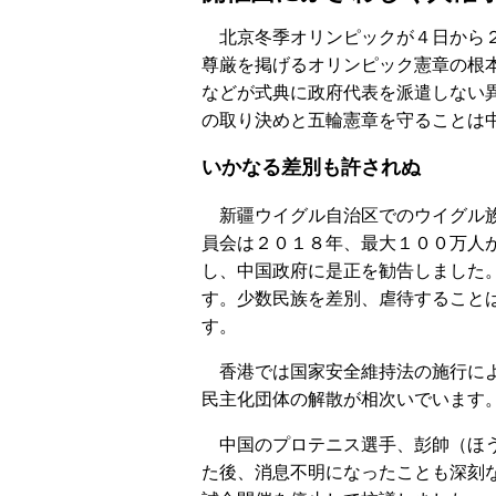
北京冬季オリンピックが４日から２
尊厳を掲げるオリンピック憲章の根
などが式典に政府代表を派遣しない
の取り決めと五輪憲章を守ることは
いかなる差別も許されぬ
新疆ウイグル自治区でのウイグル族
員会は２０１８年、最大１００万人
し、中国政府に是正を勧告しました
す。少数民族を差別、虐待すること
す。
香港では国家安全維持法の施行によ
民主化団体の解散が相次いでいます
中国のプロテニス選手、彭帥（ほう
た後、消息不明になったことも深刻