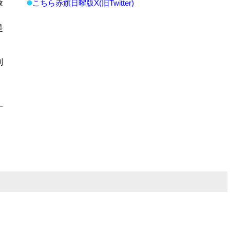
蔽
こちら赤旗日曜版X(旧Twitter)
、
是
判