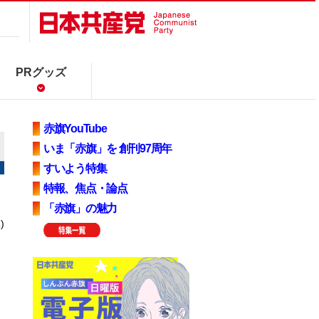
PRグッズ
赤旗YouTube
いま「赤旗」を 創刊97周年
すいよう特集
特報、焦点・論点
「赤旗」の魅力
)