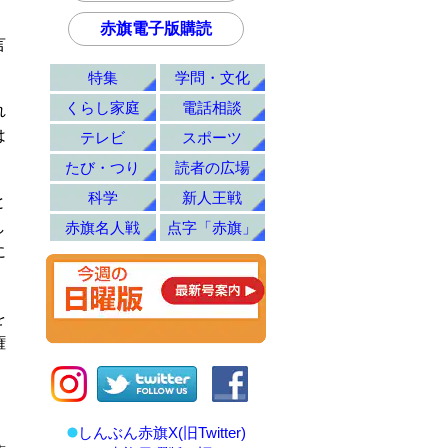
赤旗電子版購読
言
特集
学問・文化
くらし家庭
電話相談
れ
は
テレビ
スポーツ
たび・つり
読者の広場
科学
新人王戦
と
し
赤旗名人戦
点字「赤旗」
に
を
権
しんぶん赤旗X(旧Twitter)