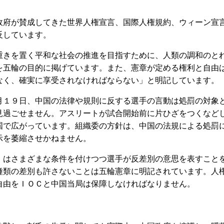
府が賛成してきた世界人権宣言、国際人権規約、ウィーン宣
反しています。
きを置く平和な社会の推進を目指すために、人類の調和のと
を五輪の目的に掲げています。また、憲章が定める権利と自由
なく、確実に享受されなければならない」と明記しています。
１９日、中国の法律や規則に反する選手の言動は処罰の対象
見過ごせません。アスリートが試合開始前に片ひざをつくなど
国で広がっています。組織委の方針は、中国の法規による処罰
示を萎縮させかねません。
はさまざまな条件を付けつつ選手が反差別の意思を表すこと
種類の差別も許さないことは五輪憲章に明記されています。人
自由をＩＯＣと中国当局は保障しなければなりません。