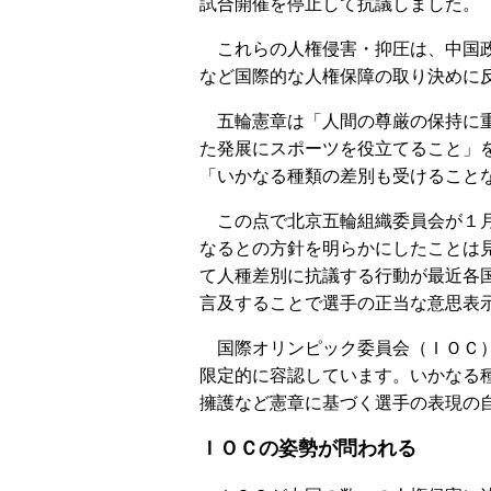
試合開催を停止して抗議しました。
これらの人権侵害・抑圧は、中国政
など国際的な人権保障の取り決めに
五輪憲章は「人間の尊厳の保持に重
た発展にスポーツを役立てること」
「いかなる種類の差別も受けること
この点で北京五輪組織委員会が１月
なるとの方針を明らかにしたことは
て人種差別に抗議する行動が最近各
言及することで選手の正当な意思表
国際オリンピック委員会（ＩＯＣ）
限定的に容認しています。いかなる
擁護など憲章に基づく選手の表現の
ＩＯＣの姿勢が問われる