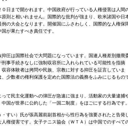
０日まで開かれます。中国政府が行っている人権侵害は人間
本原則と相いれません。国際的な批判が強まり、欧米諸国や日
異例の大会となります。開催国にふさわしく、国際的な人権保
中国が果たすべき責任です。
抑圧は国際社会で大問題になっています。国連人種差別撤廃
が刑事手続きなしに強制収容所に入れられている可能性を指摘
。収容体験者は拷問や民族、宗教に対する抑圧を証言していま
は、少数者の権利保護を定めた国際法の義務をふみにじるもの
って民主化運動への弾圧が急速に強まり、活動家の大量逮捕
。中国が世界に公約した「一国二制度」をほごにする行為です
・すい）氏が張高麗前副首相から性行為を強要されたと告発
な人権侵害です。女子テニス協会（ＷＴＡ）は中国でのすべて