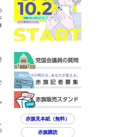
の
本
障
委
で
や
。
赤旗見本紙（無料）
し
の
赤旗購読