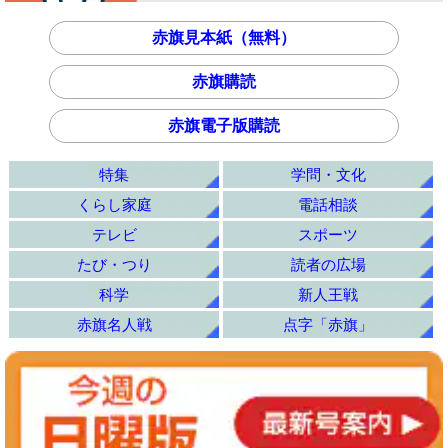
赤旗見本紙（無料）
赤旗購読
赤旗電子版購読
特集
学問・文化
くらし家庭
電話相談
テレビ
スポーツ
たび・つり
読者の広場
科学
新人王戦
赤旗名人戦
点字「赤旗」