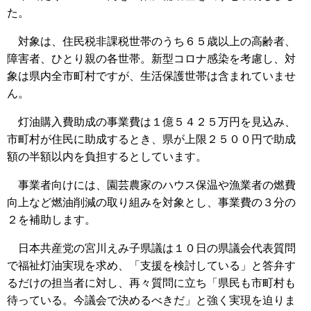
た。
対象は、住民税非課税世帯のうち６５歳以上の高齢者、
障害者、ひとり親の各世帯。新型コロナ感染を考慮し、対
象は県内全市町村ですが、生活保護世帯は含まれていませ
ん。
灯油購入費助成の事業費は１億５４２５万円を見込み、
市町村が住民に助成するとき、県が上限２５００円で助成
額の半額以内を負担するとしています。
事業者向けには、園芸農家のハウス保温や漁業者の燃費
向上など燃油削減の取り組みを対象とし、事業費の３分の
２を補助します。
日本共産党の宮川えみ子県議は１０日の県議会代表質問
で福祉灯油実現を求め、「支援を検討している」と答弁す
るだけの担当者に対し、再々質問に立ち「県民も市町村も
待っている。今議会で決めるべきだ」と強く実現を迫りま