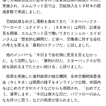
実施され、エルムウッド店では、労組加入を１９対８の賛
成多数で承認しました。
労組結成をめざし運動を進めてきた「スターバックス・
ワーカーズ・ユナイテッド」（ＳＢＷＵ）は同日、記者会
見を開催。エルムウッド店で働いてきたミシェル・エイゼ
ンさんは「歴史的な瞬間だ」と述べ、労働者に対する会社
の考えを変える「最初のステップだ」と話しました。
他のメンバーも「今日まで会社側に意見を言えなかっ
た。もう沈黙しない」「勝利の日だ。スターバックスが労
組を認めるまでたたかい続ける」と語りました。
投票を実施した連邦政府の独立機関、全米労働関係委員
会（ＮＬＲＢ）は開票の様子をオンラインで公開。米国内
をはじめカナダやスイスなどからも視聴され、「おめでと
う。連帯します」「今日は偉大な日だ。バファローのみん
なを誇りに思う」などの祝意が送られました。