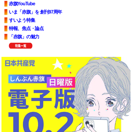
赤旗YouTube
いま「赤旗」を 創刊97周年
すいよう特集
特報、焦点・論点
「赤旗」の魅力