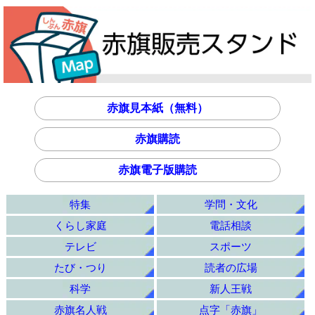
赤旗見本紙（無料）
赤旗購読
赤旗電子版購読
特集
学問・文化
くらし家庭
電話相談
テレビ
スポーツ
たび・つり
読者の広場
科学
新人王戦
赤旗名人戦
点字「赤旗」