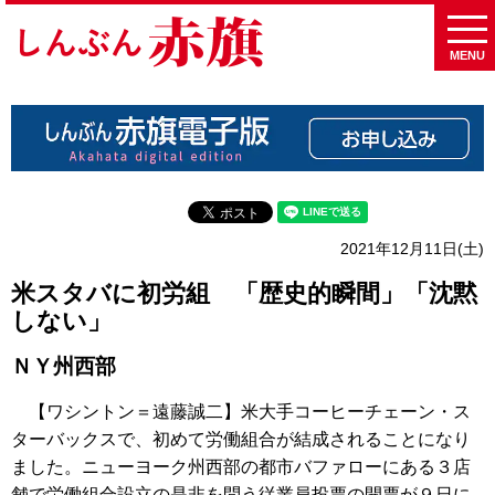
MENU
2021年12月11日(土)
米スタバに初労組 「歴史的瞬間」「沈黙
しない」
ＮＹ州西部
【ワシントン＝遠藤誠二】米大手コーヒーチェーン・ス
ターバックスで、初めて労働組合が結成されることになり
ました。ニューヨーク州西部の都市バファローにある３店
舗で労働組合設立の是非を問う従業員投票の開票が９日に