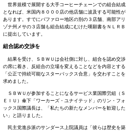
世界規模で展開する大手コーヒーチェーンでの組合結成
となれば、米国内８０００店の他店舗に波及する可能性が
あります。すでにバファロー地区の別の３店舗、南部アリ
ゾナ州メサの３店舗も組合結成にむけた嘆願書をＮＬＲＢ
に提出しています。
組合認め交渉を
結果を受け、ＳＢＷＵは会社側に対し、組合を認め交渉
の席に着き、反組合の立場を変えることなどを内容とする
「公正で持続可能なスターバックス合意」を交わすことを
求めました。
ＳＢＷＵが参加することになるサービス業国際労組（Ｓ
ＥＩＵ）傘下「ワーカーズ・ユナイテッド」のリン・フォ
ックス国際議長は、「私たちの新たなメンバーを歓迎した
い」と語りました。
民主党進歩派のサンダース上院議員は「彼らは歴史を築