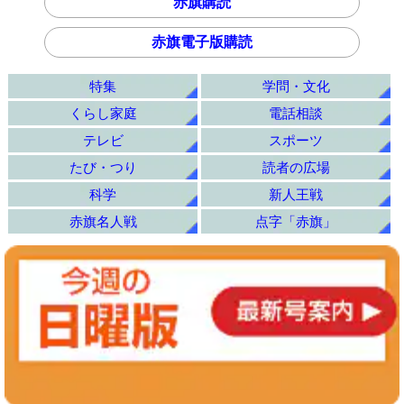
赤旗購読
赤旗電子版購読
特集
学問・文化
くらし家庭
電話相談
テレビ
スポーツ
たび・つり
読者の広場
科学
新人王戦
赤旗名人戦
点字「赤旗」