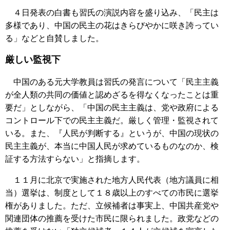
４日発表の白書も習氏の演説内容を盛り込み、「民主は
多様であり、中国の民主の花はきらびやかに咲き誇ってい
る」などと自賛しました。
厳しい監視下
中国のある元大学教員は習氏の発言について「民主主義
が全人類の共同の価値と認めざるを得なくなったことは重
要だ」としながら、「中国の民主主義は、党や政府による
コントロール下での民主主義だ。厳しく管理・監視されて
いる。また、『人民が判断する』というが、中国の現状の
民主主義が、本当に中国人民が求めているものなのか、検
証する方法すらない」と指摘します。
１１月に北京で実施された地方人民代表（地方議員に相
当）選挙は、制度として１８歳以上のすべての市民に選挙
権がありました。ただ、立候補者は事実上、中国共産党や
関連団体の推薦を受けた市民に限られました。政党などの