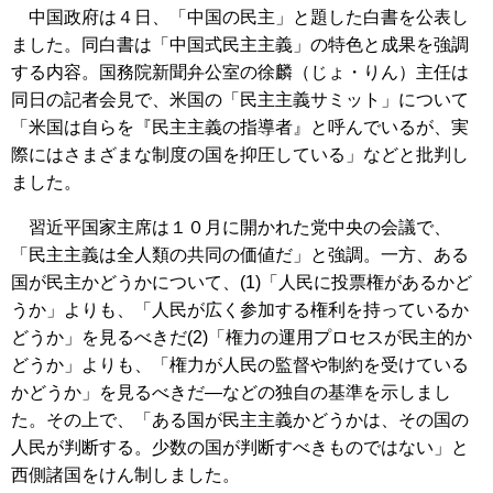
中国政府は４日、「中国の民主」と題した白書を公表し
ました。同白書は「中国式民主主義」の特色と成果を強調
する内容。国務院新聞弁公室の徐麟（じょ・りん）主任は
同日の記者会見で、米国の「民主主義サミット」について
「米国は自らを『民主主義の指導者』と呼んでいるが、実
際にはさまざまな制度の国を抑圧している」などと批判し
ました。
習近平国家主席は１０月に開かれた党中央の会議で、
「民主主義は全人類の共同の価値だ」と強調。一方、ある
国が民主かどうかについて、(1)「人民に投票権があるかど
うか」よりも、「人民が広く参加する権利を持っているか
どうか」を見るべきだ(2)「権力の運用プロセスが民主的か
どうか」よりも、「権力が人民の監督や制約を受けている
かどうか」を見るべきだ―などの独自の基準を示しまし
た。その上で、「ある国が民主主義かどうかは、その国の
人民が判断する。少数の国が判断すべきものではない」と
西側諸国をけん制しました。