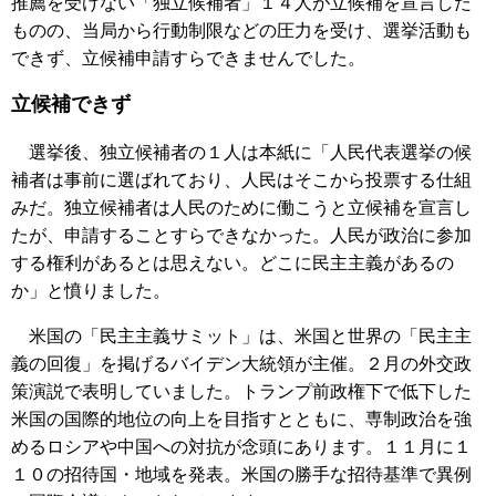
推薦を受けない「独立候補者」１４人が立候補を宣言した
ものの、当局から行動制限などの圧力を受け、選挙活動も
できず、立候補申請すらできませんでした。
立候補できず
選挙後、独立候補者の１人は本紙に「人民代表選挙の候
補者は事前に選ばれており、人民はそこから投票する仕組
みだ。独立候補者は人民のために働こうと立候補を宣言し
たが、申請することすらできなかった。人民が政治に参加
する権利があるとは思えない。どこに民主主義があるの
か」と憤りました。
米国の「民主主義サミット」は、米国と世界の「民主主
義の回復」を掲げるバイデン大統領が主催。２月の外交政
策演説で表明していました。トランプ前政権下で低下した
米国の国際的地位の向上を目指すとともに、専制政治を強
めるロシアや中国への対抗が念頭にあります。１１月に１
１０の招待国・地域を発表。米国の勝手な招待基準で異例