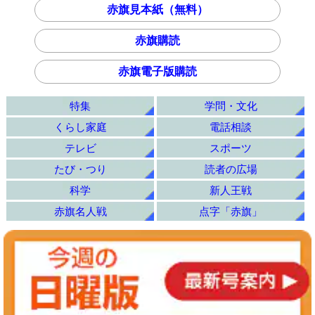
赤旗見本紙（無料）
赤旗購読
赤旗電子版購読
特集
学問・文化
くらし家庭
電話相談
テレビ
スポーツ
たび・つり
読者の広場
科学
新人王戦
赤旗名人戦
点字「赤旗」