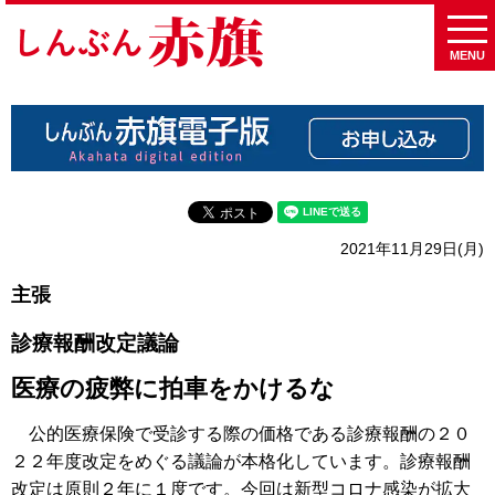
MENU
2021年11月29日(月)
主張
診療報酬改定議論
医療の疲弊に拍車をかけるな
公的医療保険で受診する際の価格である診療報酬の２０
２２年度改定をめぐる議論が本格化しています。診療報酬
改定は原則２年に１度です。今回は新型コロナ感染が拡大