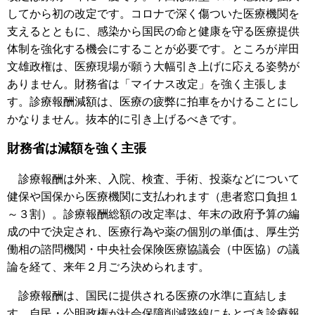
してから初の改定です。コロナで深く傷ついた医療機関を
支えるとともに、感染から国民の命と健康を守る医療提供
体制を強化する機会にすることが必要です。ところが岸田
文雄政権は、医療現場が願う大幅引き上げに応える姿勢が
ありません。財務省は「マイナス改定」を強く主張しま
す。診療報酬減額は、医療の疲弊に拍車をかけることにし
かなりません。抜本的に引き上げるべきです。
財務省は減額を強く主張
診療報酬は外来、入院、検査、手術、投薬などについて
健保や国保から医療機関に支払われます（患者窓口負担１
～３割）。診療報酬総額の改定率は、年末の政府予算の編
成の中で決定され、医療行為や薬の個別の単価は、厚生労
働相の諮問機関・中央社会保険医療協議会（中医協）の議
論を経て、来年２月ごろ決められます。
診療報酬は、国民に提供される医療の水準に直結しま
す。自民・公明政権が社会保障削減路線にもとづき診療報