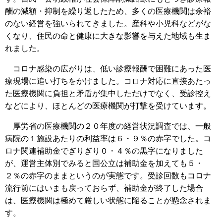
酬の減額・抑制を繰り返したため、多くの医療機関は余裕
のない経営を強いられてきました。産科や小児科などがな
くなり、住民の命と健康に大きな影響を与えた地域も生ま
れました。
コロナ感染の広がりは、低い診療報酬で困難にあった医
療現場に追い打ちをかけました。コロナ対応に直接あたっ
た医療機関に負担と矛盾が集中しただけでなく、受診控え
などにより、ほとんどの医療機関が打撃を受けています。
厚労省の医療機関の２０年度の経営状況調査では、一般
病院の１施設あたりの利益率は６・９％の赤字でした。コ
ロナ関連補助金でぎりぎり０・４％の黒字になりました
が、運営主体別でみると国公立は補助金を加えても５・
２％の赤字のままというのが実態です。受診回数もコロナ
流行前にはいまも戻っておらず、補助金が終了した場合
は、医療機関は極めて厳しい状態に陥ることが懸念されま
す。