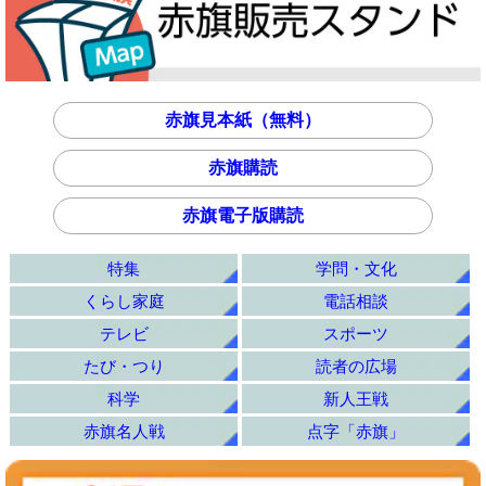
赤旗見本紙（無料）
赤旗購読
赤旗電子版購読
特集
学問・文化
くらし家庭
電話相談
テレビ
スポーツ
たび・つり
読者の広場
科学
新人王戦
赤旗名人戦
点字「赤旗」