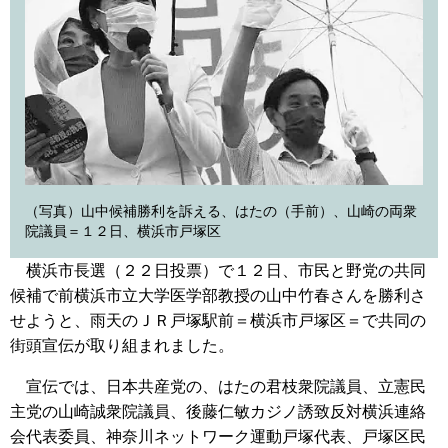
（写真）山中候補勝利を訴える、はたの（手前）、山崎の両衆
院議員＝１２日、横浜市戸塚区
横浜市長選（２２日投票）で１２日、市民と野党の共同
候補で前横浜市立大学医学部教授の山中竹春さんを勝利さ
せようと、雨天のＪＲ戸塚駅前＝横浜市戸塚区＝で共同の
街頭宣伝が取り組まれました。
宣伝では、日本共産党の、はたの君枝衆院議員、立憲民
主党の山崎誠衆院議員、後藤仁敏カジノ誘致反対横浜連絡
会代表委員、神奈川ネットワーク運動戸塚代表、戸塚区民