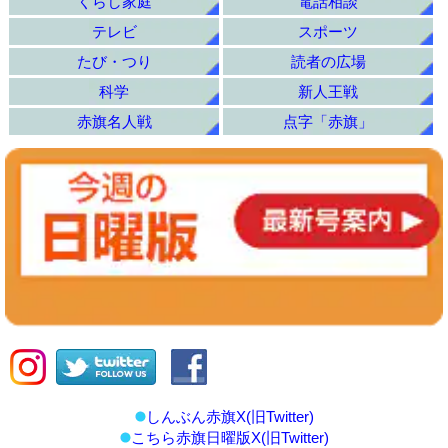
くらし家庭
電話相談
テレビ
スポーツ
たび・つり
読者の広場
科学
新人王戦
赤旗名人戦
点字「赤旗」
しんぶん赤旗X(旧Twitter)
こちら赤旗日曜版X(旧Twitter)