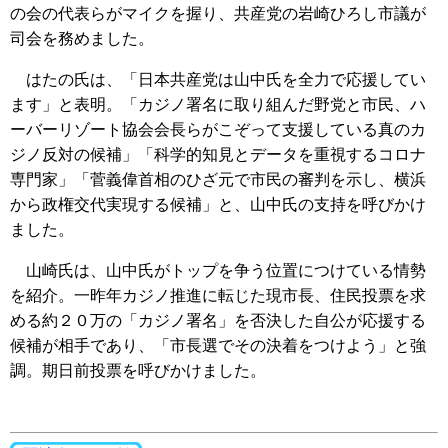
の会の代表らがマイクを握り、共産党の岩崎ひろし市議が
司会を務めました。
はたの氏は、「日本共産党は山中氏を全力で応援してい
ます」と表明。「カジノ署名に取り組んだ野党と市民、ハ
ーバーリゾート協会会長らがこぞって支援している真のカ
ジノ反対の候補」「科学的知見とデータを重視するコロナ
専門家」「菅義偉首相のひざ元で市民の審判を示し、横浜
から政権交代実現する候補」と、山中氏の支持を呼びかけ
ました。
山崎氏は、山中氏がトップを争う位置につけている情勢
を紹介。一昨年カジノ推進に転じた現市長、住民投票を求
める約２０万の「カジノ署名」を否決した自公が応援する
候補が相手であり、「市長選でその決着をつけよう」と強
調。期日前投票を呼びかけました。