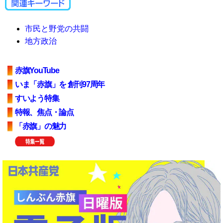
市民と野党の共闘
地方政治
赤旗YouTube
いま「赤旗」を 創刊97周年
すいよう特集
特報、焦点・論点
「赤旗」の魅力