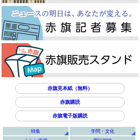
赤旗見本紙（無料）
赤旗購読
赤旗電子版購読
特集
学問・文化