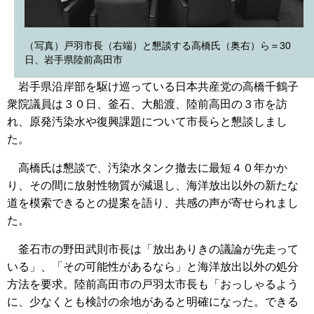
（写真）戸羽市長（右端）と懇談する高橋氏（奥右）ら＝30
日、岩手県陸前高田市
岩手県沿岸部を駆け巡っている日本共産党の高橋千鶴子
衆院議員は３０日、釜石、大船渡、陸前高田の３市を訪
れ、原発汚染水や復興課題について市長らと懇談しまし
た。
高橋氏は懇談で、汚染水タンク撤去に最短４０年かか
り、その間に放射性物質が減退し、海洋放出以外の新たな
道を模索できるとの提案を語り、共感の声が寄せられまし
た。
釜石市の野田武則市長は「放出ありきの議論が先走って
いる」、「その可能性があるなら」と海洋放出以外の処分
方法を要求。陸前高田市の戸羽太市長も「おっしゃるよう
に、少なくとも検討の余地があると明確になった。できる