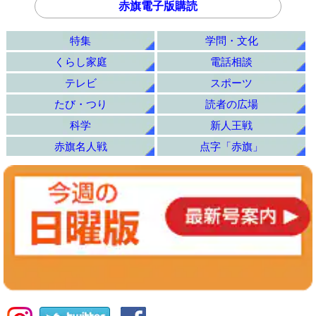
赤旗電子版購読
特集
学問・文化
くらし家庭
電話相談
テレビ
スポーツ
たび・つり
読者の広場
科学
新人王戦
赤旗名人戦
点字「赤旗」