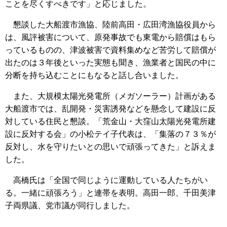
ことを尽くすべきです」と応じました。
懇談した大船渡市漁協、陸前高田・広田湾漁協役員から
は、風評被害について、原発事故でも東電から賠償はもら
っているものの、津波被害で資料集めなど苦労して賠償が
出たのは３年後といった実態も聞き、漁業者と国民の中に
分断を持ち込むことにもなると話し合いました。
また、大規模太陽光発電所（メガソーラー）計画がある
大船渡市では、乱開発・災害誘発などを懸念して建設に反
対している住民と懇談。「荒金山・大窪山太陽光発電所建
設に反対する会」の小松テイ子代表は、「集落の７３％が
反対し、水を守りたいとの思いで頑張ってきた」と訴えま
した。
高橋氏は「全国で同じように運動している人たちがい
る。一緒に頑張ろう」と連帯を表明。高田一郎、千田美津
子両県議、党市議が同行しました。