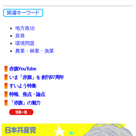
地方政治
原発
環境問題
農業・林業・漁業
赤旗YouTube
いま「赤旗」を 創刊97周年
すいよう特集
特報、焦点・論点
「赤旗」の魅力