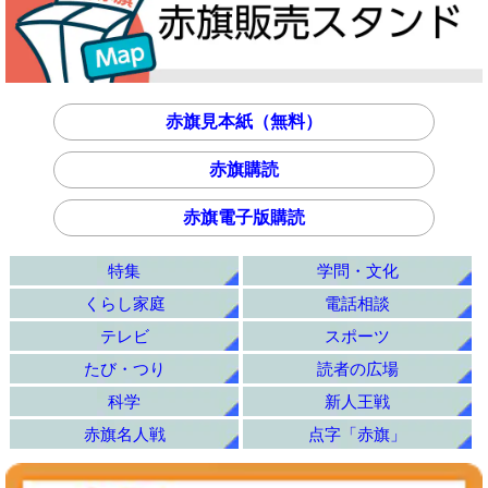
赤旗見本紙（無料）
赤旗購読
赤旗電子版購読
特集
学問・文化
くらし家庭
電話相談
テレビ
スポーツ
たび・つり
読者の広場
科学
新人王戦
赤旗名人戦
点字「赤旗」