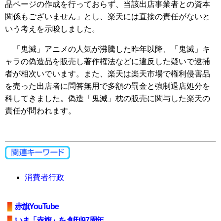
品ページの作成を行っておらず、当該出店事業者との資本
関係もございません」とし、楽天には直接の責任がないと
いう考えを示唆しました。
「鬼滅」アニメの人気が沸騰した昨年以降、「鬼滅」キ
ャラの偽造品を販売し著作権法などに違反した疑いで逮捕
者が相次いでいます。また、楽天は楽天市場で権利侵害品
を売った出店者に問答無用で多額の罰金と強制退店処分を
科してきました。偽造「鬼滅」枕の販売に関与した楽天の
責任が問われます。
消費者行政
赤旗YouTube
いま「赤旗」を 創刊97周年