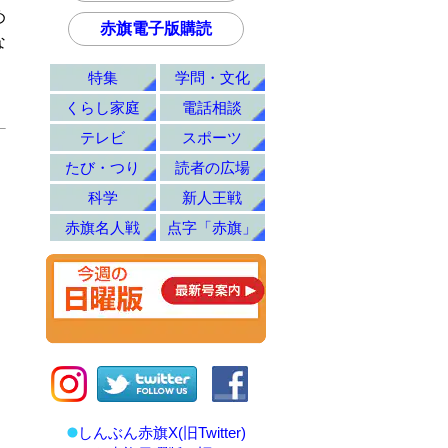
め
赤旗電子版購読
な
特集
学問・文化
くらし家庭
電話相談
テレビ
スポーツ
たび・つり
読者の広場
科学
新人王戦
赤旗名人戦
点字「赤旗」
しんぶん赤旗X(旧Twitter)