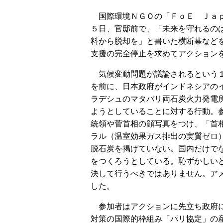
国際環境ＮＧＯの「ＦｏＥ Ｊａ
５日、官邸前で、「未来を守れるの
料から脱却を」と書いた横断幕など
支援の完全停止を求めてアクション
気候変動問題が議論されるという
を前に、日本政府がインドネシアの
ラデシュのマタバリ両石炭火力発電
ようとしていることに対する行動。
統領や菅首相の顔写真をつけ、「首
ラル（温室効果ガス排出の実質ゼロ
脱石炭を掲げていない。国内だけで
をつくろうとしている。恥ずかしい
決して行うべきではありません。ア
した。
参加者はアクションに先立ち政府に
対策の国際的枠組み「パリ協定」の