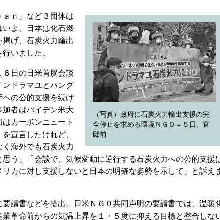
ｐａｎ」など３団体は
はいま。日本は化石燃
を掲げ、石炭火力輸出
を行いました。
１６日の日米首脳会談
インドラマユとバング
所への公的支援を続け
参加者はバイデン米大
（写真）政府に石炭火力輸出支援の完
相はカーボンニュート
全停止を求める環境ＮＧＯ＝５日、官
）を宣言したけれど、
邸前
なく海外でも石炭火力
と思う」「会談で、気候変動に逆行する石炭火力への公的支援
メリカに対し支援しないと日本の明確な姿勢を示して」と訴え
要請書などを提出。日米ＮＧＯ共同声明の要請書では、温暖
産業革命前からの気温上昇を１・５度に抑える目標と整合しな