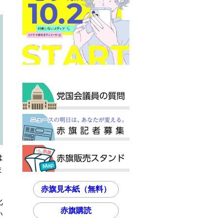
は
ま
赤旗見本紙（無料）
化
赤旗購読
い