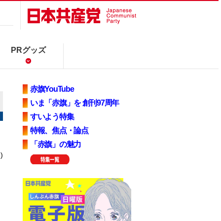
PRグッズ
赤旗YouTube
いま「赤旗」を 創刊97周年
すいよう特集
特報、焦点・論点
「赤旗」の魅力
)