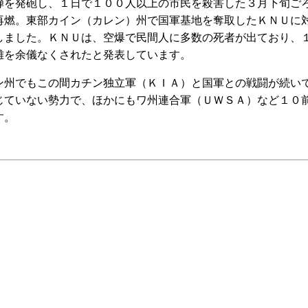
を発砲し、１日で１００人以上の市民を殺害した３月下旬ご
再燃。東部カイン（カレン）州で国軍基地を奪取したＫＮＵに
しました。ＫＮＵは、空爆で民間人に多数の死者が出ており、
難を余儀なくされたと発表しています。
州でもこの間カチン独立軍（ＫＩＡ）と国軍との戦闘が続い
じていない勢力で、ほかにもワ州連合軍（ＵＷＳＡ）など１０
す。