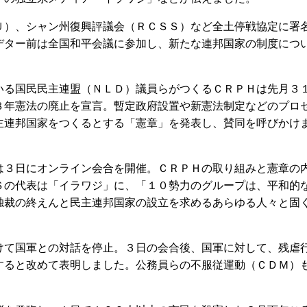
）、シャン州復興評議会（ＲＣＳＳ）など全土停戦協定に署
デター前は全国和平会議に参加し、新たな連邦国家の制度につ
る国民民主連盟（ＮＬＤ）議員らがつくるＣＲＰＨは先月３
８年憲法の廃止を宣言。暫定政府設置や新憲法制定などのプロ
主連邦国家をつくるとする「憲章」を発表し、賛同を呼びかけ
３日にオンライン会合を開催。ＣＲＰＨの取り組みと憲章の
Ｓの代表は「イラワジ」に、「１０勢力のグループは、平和的
独裁の終えんと民主連邦国家の設立を求めるあらゆる人々と固
て国軍との対話を停止。３日の会合後、国軍に対して、残虐
すると改めて表明しました。公務員らの不服従運動（ＣＤＭ）