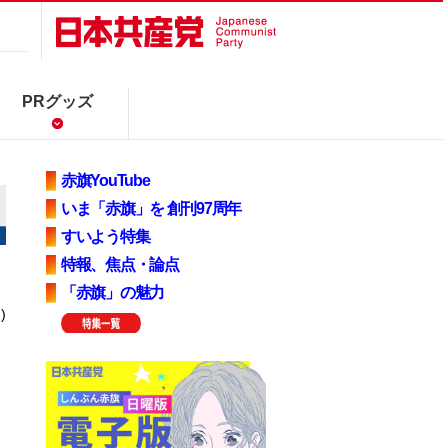
PRグッズ
赤旗YouTube
いま「赤旗」を 創刊97周年
すいよう特集
特報、焦点・論点
「赤旗」の魅力
)
」