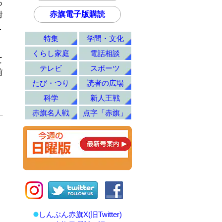
ろ
赤旗電子版購読
対
１
特集
学問・文化
くらし家庭
電話相談
て
テレビ
スポーツ
前
たび・つり
読者の広場
科学
新人王戦
赤旗名人戦
点字「赤旗」
しんぶん赤旗X(旧Twitter)