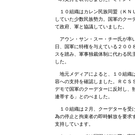
１０組織はカレン民族同盟（ＫＮＵ
していた少数民族勢力。国軍のクー
て政府、軍と協議していました。
アウン・サン・スー・チー氏が率い
日、国軍に特権を与えている２００
スを踏み、軍事独裁体制に代わる民
した。
地元メディアによると、１０組織は
容への支持を確認しました。ＲＣＳ
デモで国軍のクーデターに反対し、
連帯する」とのべました。
１０組織は２月、クーデターを受け
為の停止と拘束者の即時解放を要求
支持しています。