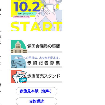
名
い
１
セ
ま
内
な
く
行
も
赤旗見本紙（無料）
赤旗購読