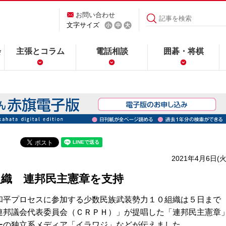
お問い合わせ
文字サイズ
会
主張とコラム
電話相談
囲碁・将棋
2021年4月6日(火
組織 連邦民主憲章を支持
平プロセスに参加する少数民族武装勢力１０組織は５日まで
連邦議会代表委員会（ＣＲＰＨ）」が提唱した「連邦民主憲章
ーの独立系メディア「イラワジ」などが伝えました。