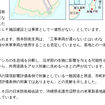
国有
正な
した
ＣＬＰ施設建設とは事業として一連性がない」としています。
れます。熊本防衛支局は、「工事車両が通らないとはいわな
両や米軍車両が使用することも否定していません。基地との一
シカの生息域を分断し、沿岸部の生物に影響を与える可能性
から、外周道路をアセス対象に含めるべきとの声が出ています
の環境影響評価条例で対象としている一般国道と県道、市町
響評価条例の対象ではありません」との見解を示しました。
６日の日米防衛相会談で、沖縄県名護市辺野古の米軍新基地
しています。