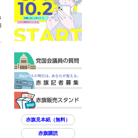
、
８
日
赤旗見本紙（無料）
赤旗購読