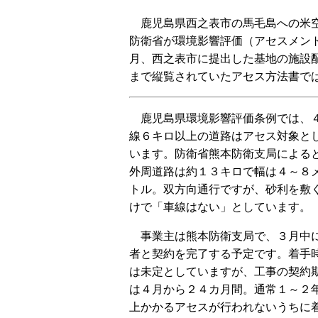
鹿児島県西之表市の馬毛島への米空
防衛省が環境影響評価（アセスメン
月、西之表市に提出した基地の施設
まで縦覧されていたアセス方法書で
鹿児島県環境影響評価条例では、
線６キロ以上の道路はアセス対象と
います。防衛省熊本防衛支局による
外周道路は約１３キロで幅は４～８
トル。双方向通行ですが、砂利を敷
けで「車線はない」としています。
事業主は熊本防衛支局で、３月中
者と契約を完了する予定です。着手
は未定としていますが、工事の契約
は４月から２４カ月間。通常１～２
上かかるアセスが行われないうちに