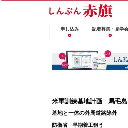
申し込み
記者募集・見学
米軍訓練基地計画 馬毛
基地と一体の外周道路除外
防衛省 早期着工狙う