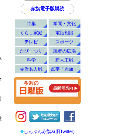
赤旗電子版購読
特集
学問・文化
くらし家庭
電話相談
テレビ
スポーツ
たび・つり
読者の広場
体
科学
新人王戦
赤旗名人戦
点字「赤旗」
も
。
村
建
しんぶん赤旗X(旧Twitter)