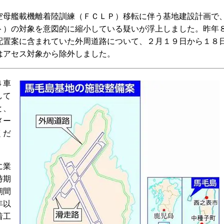
母艦載機離着陸訓練（ＦＣＬＰ）移転に伴う基地建設計画で
ト）の対象を意図的に縮小している疑いが浮上しました。昨年
配置案に含まれていた外周道路について、２月１９日から１８
はアセス対象から除外しました。
４車
して
と、
メー
くだ
に業
時期
期間
年以
着工