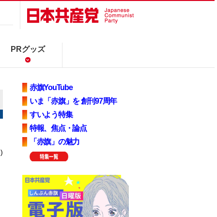
PRグッズ
赤旗YouTube
いま「赤旗」を 創刊97周年
すいよう特集
特報、焦点・論点
「赤旗」の魅力
)