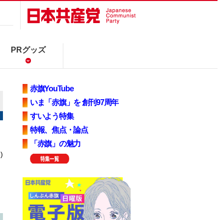
PRグッズ
赤旗YouTube
いま「赤旗」を 創刊97周年
すいよう特集
特報、焦点・論点
「赤旗」の魅力
)