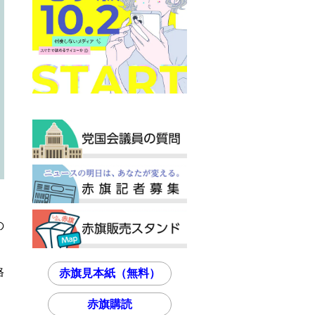
の
格
赤旗見本紙（無料）
赤旗購読