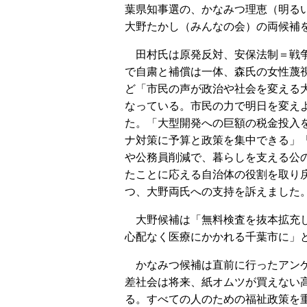
葉県知事選の、かなみつ理恵（明る
大野たかし（みんなの会）の両候補
田村氏は原発反対、安保法制＝戦
で自粛と補償は一体、森氏の女性蔑
ど「市民の声が政治や社会を変える
なっている。市民の力で明日を変え
た。「大型開発への巨額の税金投入
ナ対策に予算と政策を集中できる」
や公務員削減で、暮らしを支える公
たことに応える自治体の役割を取り
つ、大野両氏への支持を訴えました
大野候補は「無料検査を抜本拡充し
心配なく医療にかかれる千葉市に」
かなみつ候補は直前に行ったアンケ
差社会は将来、紙オムツが買えない
る。すべての人のための福祉政策を