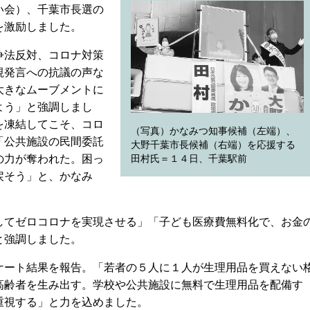
い会）、千葉市長選の
を激励しました。
争法反対、コロナ対策
視発言への抗議の声な
大きなムーブメントに
よう」と強調しまし
を凍結してこそ、コロ
（写真）かなみつ知事候補（左端）、
「公共施設の民間委託
大野千葉市長候補（右端）を応援する
の力が奪われた。困っ
田村氏＝１４日、千葉駅前
戻そう」と、かなみ
。
てゼロコロナを実現させる」「子ども医療費無料化で、お金
と強調しました。
ート結果を報告。「若者の５人に１人が生理用品を買えない
高齢者を生み出す。学校や公共施設に無料で生理用品を配備す
重視する」と力を込めました。