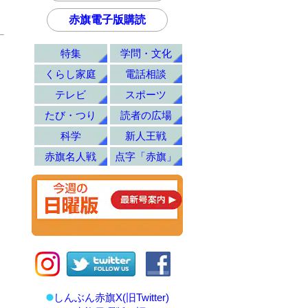
赤旗電子版購読
特集
学問・文化
くらし家庭
電話相談
テレビ
スポーツ
たび・つり
読者の広場
科学
新人王戦
赤旗名人戦
点字「赤旗」
しんぶん赤旗X(旧Twitter)