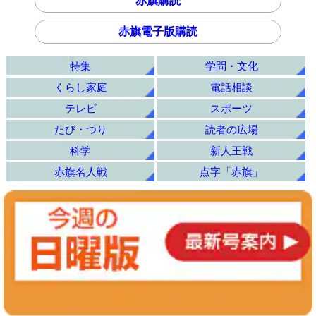
赤旗購読
赤旗電子版購読
特集
学問・文化
くらし家庭
電話相談
テレビ
スポーツ
たび・つり
読者の広場
科学
新人王戦
赤旗名人戦
点字「赤旗」