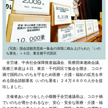
（写真）国会請願意思統一集会の演壇に積み上げられた「いの
ち署名」＝４日、東京都千代田区
全労連、中央社会保障推進協議会、医療団体連絡会議、
医療三単産は４日、東京・千代田区で集会を開き、コロナ
禍で国民のいのちを守るため医療・介護・福祉の拡充を求
める国会請願署名（いのち署名）２４万４６００人分を提
出しました。
主催者あいさつをした小畑雅子全労連議長は、コロナ禍
でいのちが脅かされるなか、安心・安全な医療・介護・福