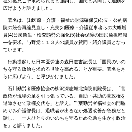
祉の拡充こそ求められると強調し、国民と共同して運動を
広げようと訴えました。
署名は、(1)医療・介護・福祉の財源確保(2)公立・公的病
院の統合再編見直し・充実(3)医療・介護従事者らの大幅増
員(4)公衆衛生・検査態勢の強化(5)社会保障の国民負担軽減
―を要求。与野党１１３人の議員が賛同・紹介議員となっ
ています。
行動提起した日本医労連の森田進書記長は「国民のいの
ちを守る政治を求める世論を高めることが重要。署名をさ
らに広げよう」と呼びかけました。
石川勤労者医療協会の柳沢深志城北病院副院長は、「菅
政権が現場の足を引っ張っている。自助・共助の菅政権を
退陣させて政権交代を」と訴え。千葉勤労者福祉会の門脇
めぐみ介護部長は、退職者が出るなか処遇改善が急務だと
話し、「一人ひとりのいのちを守るため公助を生かす政治
を」と語りました。