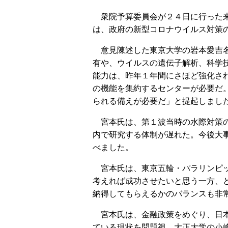
衆院予算委員会が２４日に行った来
は、政府の新型コロナウイルス対策
意見陳述した東京大学の岩本愛吉名
有や、ウイルスの遺伝子解析、科学
能力は、昨年１年間にさほど強化さ
の機能を集約するセンターが必要だ
られる備えが必要だ」と提起しまし
宮本氏は、第１波当時の水際対策の
内で研究する体制が遅れた。今後大
べました。
宮本氏は、東京五輪・パラリンピッ
考えれば成功させたいと思う一方、
納得してもらえるかのバランスも非
宮本氏は、金融政策をめぐり、日本
ている現状を問題視。大正大学の小