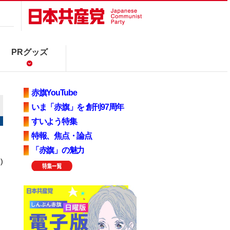
PRグッズ
赤旗YouTube
いま「赤旗」を 創刊97周年
すいよう特集
特報、焦点・論点
「赤旗」の魅力
)