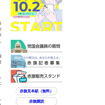
共
の
所
え
国
述
を
に
赤旗見本紙（無料）
し
赤旗購読
れ