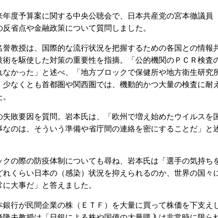
年度予算案に関する中央公聴会で、日本共産党の宮本徹議員
の反省点や金融政策について質問しました。
誉教授は、国際的な流行状況を把握するための各国との情報
技術を駆使した対策の重要性を指摘。「公的機関のＰＣＲ検査
れなかった」と述べ、「地方ブロックで保健所や地方衛生研究
。少なくとも首都圏や関西圏では、機動的かつ大量の検査に耐
た。
失敗要因を質問。岩本氏は、「欧州で増え始めたウイルスを
事なのは、そういう準備や省庁間の連絡を密にすることだ」と
クの際の防疫体制についても尋ね、岩本氏は「選手の気持ち
どれくらい日本の（感染）状況を抑えられるのか、世界の国々
常に大事だ」と答えました。
銀行が民間企業の株（ＥＴＦ）を大量に買って株価を下支え
峰隆夫教授は「日銀による株や国債の大量購入は非常時に限ら