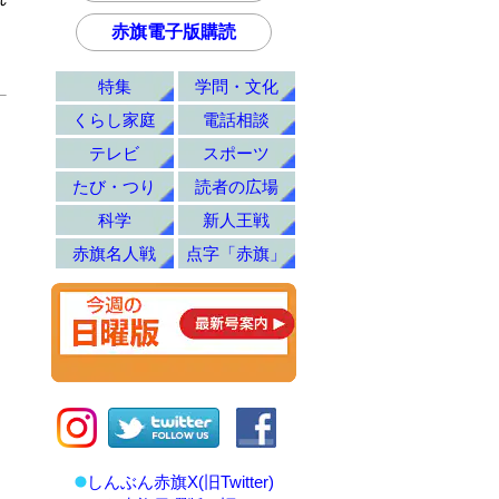
赤旗電子版購読
特集
学問・文化
くらし家庭
電話相談
テレビ
スポーツ
たび・つり
読者の広場
科学
新人王戦
赤旗名人戦
点字「赤旗」
しんぶん赤旗X(旧Twitter)