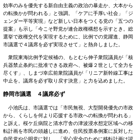
効率のみを優先する新自由主義の政治の暴走か、大本から
の転換かが問われる」と強調。「ケアに手厚い社会」「ジ
ェンダー平等実現」など新しい日本をつくる党の「五つの
提案」も示し「今こそ野党が連合政権構想を示すとき。総
選挙で政権交代を実現するために、比例での党躍進、静岡
市議選で４議席を必ず実現させて」と熱弁しました。
衆院東海比例予定候補の、もとむら伸子衆院議員が「核
兵器禁止条約に批准できる政府へ、被爆２世として全力を
尽くす」、しまづ幸広前衆院議員が「リニア新幹線工事は
中止を。議席を必ず取り戻す決意」と力を込めました。
静岡市議選 ４議席必ず
小池氏は、市議選では「市民無視、大型開発優先の市政
から、くらしを何より応援する市政への転換が問われる」
と訴え。桜ケ丘病院と清水庁舎の津波浸水想定区域への移
転計画を市民の頭越しに進め、住民投票条例案に反対した
自民党や公明党に対し、「安心安全のために移転計画は認