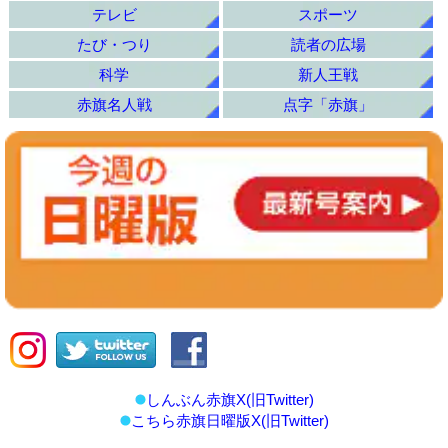
テレビ
スポーツ
たび・つり
読者の広場
科学
新人王戦
赤旗名人戦
点字「赤旗」
しんぶん赤旗X(旧Twitter)
こちら赤旗日曜版X(旧Twitter)