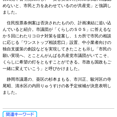
めないと、市民と力をあわせているのが共産党」と強調し
ました。
住民投票条例案は否決されたものの、計画凍結に追い込
んでいると紹介。市議団が「くらしのＳＯＳ」に答えるな
か５回にわたりコロナ対策を提案し、１カ所で市民の相談
に応じる「ワンストップ相談窓口」設置、中小業者向けの
独自支援策の創設などを実現してきたことも示し「市民の
願い実現へ、とことんがんばる共産党市議団がいてこそ、
くらしに希望の灯をともすことができる。市政も国政もご
一緒に変えていこう」と呼びかけました。
静岡市議選の、葵区の杉本まもる、市川正、駿河区の寺
尾昭、清水区の内田りゅうすけの各予定候補が決意表明し
ました。