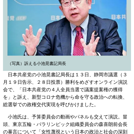
（写真）訴える小池晃書記局長
日本共産党の小池晃書記局長は１３日、静岡市議選（３
月１９日告示、２８日投票）勝利をめざすオンライン演説
会で、「日本共産党の４人全員当選で議案提案権の獲得
を」と訴え、新型コロナ危機から命を守る政治への転換、
総選挙での政権交代実現を呼びかけました。
小池氏は、予算委員会の動画やパネルも交えて演説。冒
頭、東京五輪・パラリンピック組織委員会の森喜朗前会長
の暴言について「女性蔑視という日本の政治と社会の深刻