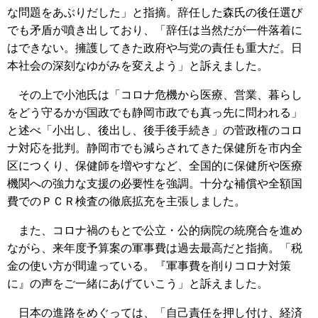
な問題をあぶりだした」と指摘。辞任した森氏の後任選び
でも矛盾が噴き出しており、「辞任は当然だが一件落着に
はできない。擁護してきた政府や与党の責任も重大だ。日
本社会の深刻なゆがみを変えよう」と訴えました。
その上で小池氏は「コロナ危機から医療、営業、暮らし
をどう守るかが国政でも静岡市政でも真っ先に問われる」
と述べ「小出し、後出し、後手後手続き」の菅政権のコロ
ナ対応を批判。静岡市でも減らされてきた保健所を市内全
区につくり、保健師を増やすなど、全国的に保健所や医療
機関への強力な支援の必要性を強調。十分な補償や全額国
費でのＰＣＲ検査の徹底拡充を主張しました。
また、コロナ禍のもとで公立・公的病院の統廃合を進め
ながら、来年度予算案の軍事費は過去最高だと指摘。「税
金の使い方が間違っている。『軍事費を削りコロナ対策
に』の声をご一緒にあげていこう」と訴えました。
日本の進路をめぐっては、「自己責任を押し付け、経済