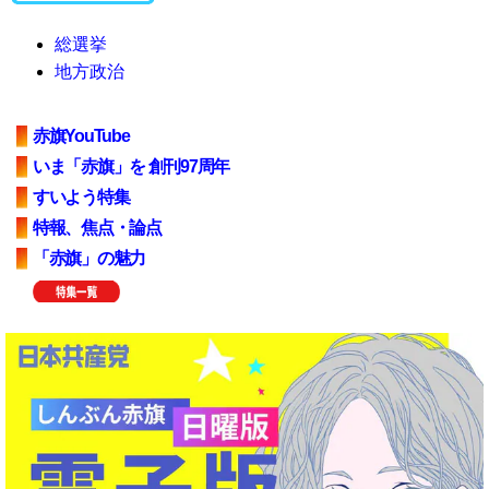
総選挙
地方政治
赤旗YouTube
いま「赤旗」を 創刊97周年
すいよう特集
特報、焦点・論点
「赤旗」の魅力