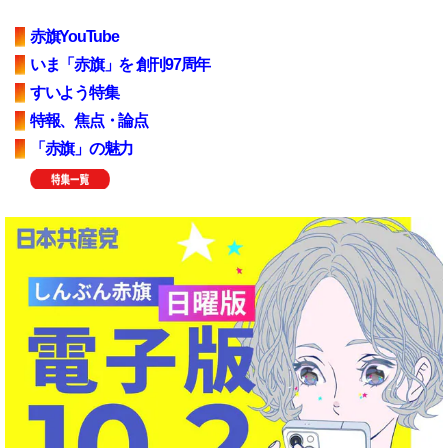
赤旗YouTube
いま「赤旗」を 創刊97周年
すいよう特集
特報、焦点・論点
「赤旗」の魅力