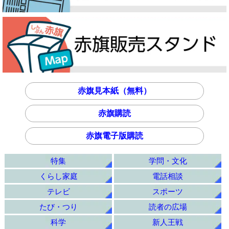
赤旗見本紙（無料）
赤旗購読
赤旗電子版購読
特集
学問・文化
くらし家庭
電話相談
テレビ
スポーツ
たび・つり
読者の広場
科学
新人王戦