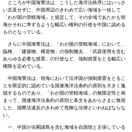
ところが中国海警法は、こうした海洋法秩序にはいっさ
い言及せずに、中国周辺のきわめて広い海域を一括して
「わが国の管轄海域」と規定して、その全域であたかも領
海かそれに準ずるような幅広い権利の行使を中国に認める
ものとなっている。
さらに中国海警法は、「わが国の管轄海域」において、
臨検、「建築物、構造物」の強制撤去、「武器使用を含む
あらゆる必要な措置」の行使など、強制措置をとる幅広い
権限を定めている。
中国海警法は、領海において沿岸国が強制措置をとるこ
とを限定的に認めている国連海洋法条約の原則を大きく逸
脱するものであり、「わが国の管轄海域」の無限定性と相
まって、国連海洋法条約の原則と条文をあからさまに無視
した、国際法違反のきわめて危険な法律といわねばならな
い。
一、中国が尖閣諸島を含む海域を自国領と主張している