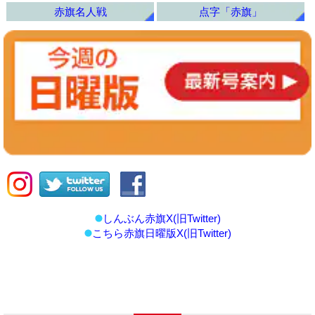
赤旗名人戦
点字「赤旗」
しんぶん赤旗X(旧Twitter)
こちら赤旗日曜版X(旧Twitter)