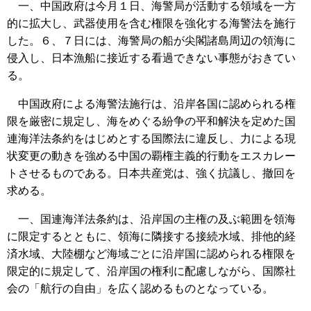
一、中国政府は今月１日、海警局が活動する領域を一方
的に拡大し、武器使用を含む権限を強化する海警法を施行
した。６、７日には、海警局の船が尖閣諸島周辺の領海に
侵入し、日本漁船に接近する看過できない事態がおきてい
る。
中国政府による海警法施行は、沿岸各国に認められる権
限を厳密に規定し、海をめぐる紛争の平和解決を定めた国
連海洋法条約をはじめとする国際法に違反し、力による現
状変更の動きを強める中国の覇権主義的行動をエスカレー
トさせるものである。日本共産党は、強く抗議し、撤回を
求める。
一、国連海洋法条約は、沿岸国の主権の及ぶ範囲を領海
に限定するとともに、領海に隣接する接続水域、排他的経
済水域、大陸棚など海域ごとに沿岸国に認められる権限を
限定的に規定して、沿岸国の権利に配慮しながら、国際社
会の「航行の自由」を広く認めるものとなっている。