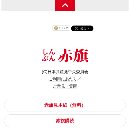
(C)日本共産党中央委員会
ご利用にあたり
／
ご意見・質問
赤旗見本紙（無料）
赤旗購読