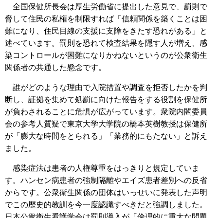
全国保健所長会は厚生労働省に提出した意見で、罰則で
脅して住民の私権を制限すれば「信頼関係を築くことは困
難になり、住民目線の支援に支障をきたす恐れがある」と
述べています。罰則を恐れて検査結果を隠す人が増え、感
染コントロールが困難になりかねないというのが公衆衛生
関係者の共通した懸念です。
誰がどのような理由で入院措置や調査を拒否したかを判
断し、証拠を集めて処罰に向けた報告をする役割を保健所
が負わされることに危惧が広がっています。衆院内閣委員
会の参考人質疑で東京大学大学院の橋本英樹教授は保健所
が「膨大な時間をとられる」「業務的にもたない」と訴え
ました。
感染症法は患者の人権尊重をはっきりと規定していま
す。ハンセン病患者の強制隔離やエイズ患者差別への反省
からです。公衆衛生関係の団体はいっせいに発表した声明
でこの歴史的教訓を今一度認識すべきだと強調しました。
日本公衆衛生看護学会は罰則導入が「倫理的に重大な問題