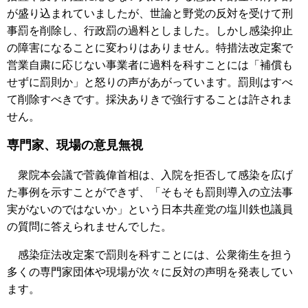
が盛り込まれていましたが、世論と野党の反対を受けて刑
事罰を削除し、行政罰の過料としました。しかし感染抑止
の障害になることに変わりはありません。特措法改定案で
営業自粛に応じない事業者に過料を科すことには「補償も
せずに罰則か」と怒りの声があがっています。罰則はすべ
て削除すべきです。採決ありきで強行することは許されま
せん。
専門家、現場の意見無視
衆院本会議で菅義偉首相は、入院を拒否して感染を広げ
た事例を示すことができず、「そもそも罰則導入の立法事
実がないのではないか」という日本共産党の塩川鉄也議員
の質問に答えられませんでした。
感染症法改定案で罰則を科すことには、公衆衛生を担う
多くの専門家団体や現場が次々に反対の声明を発表してい
ます。