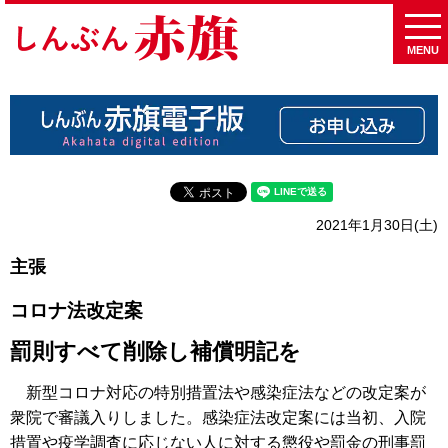
MENU
2021年1月30日(土)
主張
コロナ法改定案
罰則すべて削除し補償明記を
新型コロナ対応の特別措置法や感染症法などの改定案が
衆院で審議入りしました。感染症法改定案には当初、入院
措置や疫学調査に応じない人に対する懲役や罰金の刑事罰