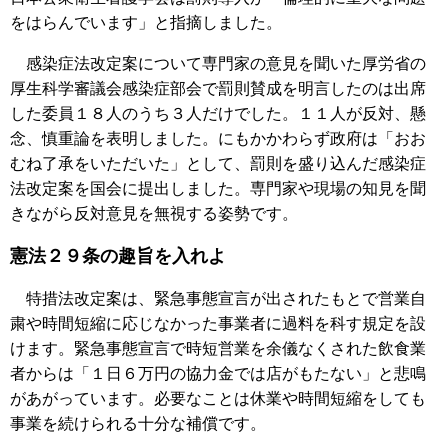
をはらんでいます」と指摘しました。
感染症法改定案について専門家の意見を聞いた厚労省の
厚生科学審議会感染症部会で罰則賛成を明言したのは出席
した委員１８人のうち３人だけでした。１１人が反対、懸
念、慎重論を表明しました。にもかかわらず政府は「おお
むね了承をいただいた」として、罰則を盛り込んだ感染症
法改定案を国会に提出しました。専門家や現場の知見を聞
きながら反対意見を無視する姿勢です。
憲法２９条の趣旨を入れよ
特措法改定案は、緊急事態宣言が出されたもとで営業自
粛や時間短縮に応じなかった事業者に過料を科す規定を設
けます。緊急事態宣言で時短営業を余儀なくされた飲食業
者からは「１日６万円の協力金では店がもたない」と悲鳴
があがっています。必要なことは休業や時間短縮をしても
事業を続けられる十分な補償です。