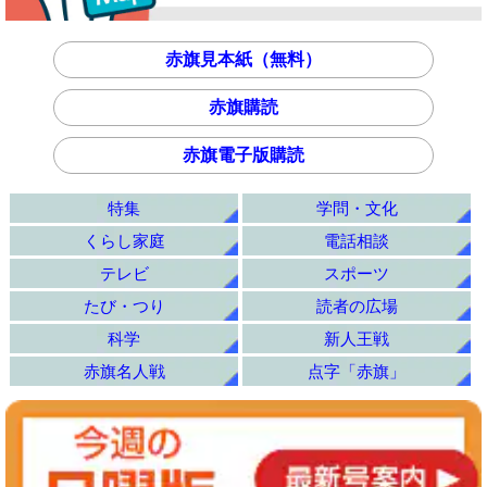
赤旗見本紙（無料）
赤旗購読
赤旗電子版購読
特集
学問・文化
くらし家庭
電話相談
テレビ
スポーツ
たび・つり
読者の広場
科学
新人王戦
赤旗名人戦
点字「赤旗」