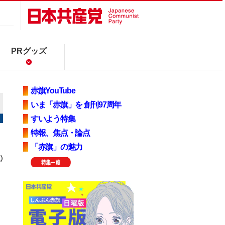
PRグッズ
赤旗YouTube
いま「赤旗」を 創刊97周年
すいよう特集
特報、焦点・論点
「赤旗」の魅力
)