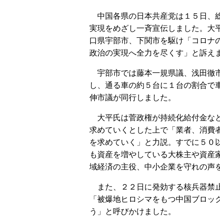
中国各県の日本共産党は１５日、総
実現をめざし一斉宣伝しました。大
口県宇部市、下関市を駆け「コロナ
政治の実現へ全力を尽くす」と訴え
宇部市では藤本一規県議、浅田徹市
し、通る車の約５台に１台の割合で
伸市議が同行しました。
大平氏は菅政権が持続化給付金など
求めていくとした上で「業者、消費
を求めていく」と力説。すでに５０
も資産を増やしている大株主や資産
域経済の主役、中小企業を守れの声
また、２２日に発効する核兵器禁止
「被爆地ヒロシマをもつ中国ブロッ
う」と呼びかけました。