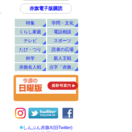
赤旗電子版購読
特集
学問・文化
くらし家庭
電話相談
テレビ
スポーツ
たび・つり
読者の広場
科学
新人王戦
赤旗名人戦
点字「赤旗」
しんぶん赤旗X(旧Twitter)