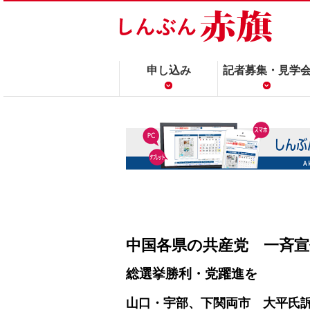
申し込み
記者募集・見学
中国各県の共産党 一斉宣
総選挙勝利・党躍進を
山口・宇部、下関両市 大平氏