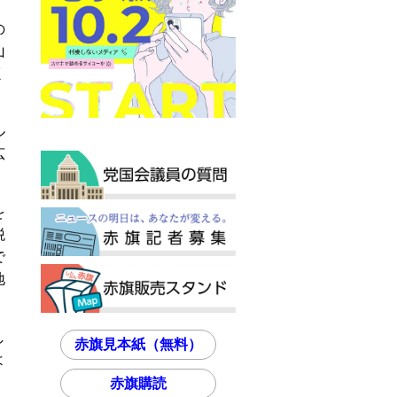
の
山
く
ル
広
を
税
で
地
し
赤旗見本紙（無料）
よ
赤旗購読