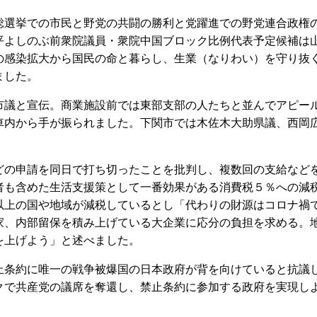
選挙での市民と野党の共闘の勝利と党躍進での野党連合政権
平よしのぶ前衆院議員・衆院中国ブロック比例代表予定候補は
の感染拡大から国民の命と暮らし、生業（なりわい）を守り抜
ました。
議と宣伝。商業施設前では東部支部の人たちと並んでアピー
車内から手が振られました。下関市では木佐木大助県議、西岡
の申請を同日で打ち切ったことを批判し、複数回の支給など
者も含めた生活支援策として一番効果がある消費税５％への減
以上の国や地域が減税しているとし「代わりの財源はコロナ禍
家、内部留保を積み上げている大企業に応分の負担を求める。
を上げよう」と述べました。
条約に唯一の戦争被爆国の日本政府が背を向けていると抗議
クで共産党の議席を奪還し、禁止条約に参加する政府を実現し