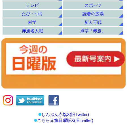
テレビ
スポーツ
たび・つり
読者の広場
科学
新人王戦
赤旗名人戦
点字「赤旗」
しんぶん赤旗X(旧Twitter)
こちら赤旗日曜版X(旧Twitter)