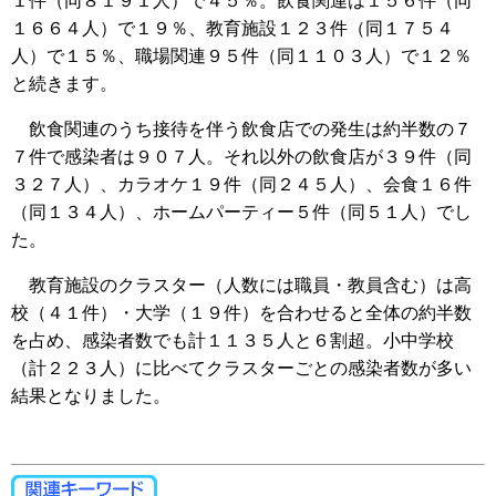
１件（同８１９１人）で４５％。飲食関連は１５６件（同
１６６４人）で１９％、教育施設１２３件（同１７５４
人）で１５％、職場関連９５件（同１１０３人）で１２％
と続きます。
飲食関連のうち接待を伴う飲食店での発生は約半数の７
７件で感染者は９０７人。それ以外の飲食店が３９件（同
３２７人）、カラオケ１９件（同２４５人）、会食１６件
（同１３４人）、ホームパーティー５件（同５１人）でし
た。
教育施設のクラスター（人数には職員・教員含む）は高
校（４１件）・大学（１９件）を合わせると全体の約半数
を占め、感染者数でも計１１３５人と６割超。小中学校
（計２２３人）に比べてクラスターごとの感染者数が多い
結果となりました。