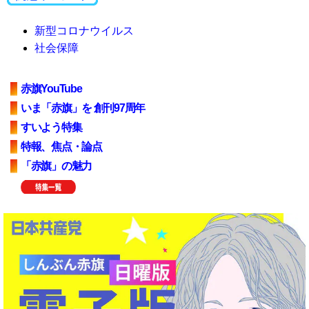
新型コロナウイルス
社会保障
赤旗YouTube
いま「赤旗」を 創刊97周年
すいよう特集
特報、焦点・論点
「赤旗」の魅力