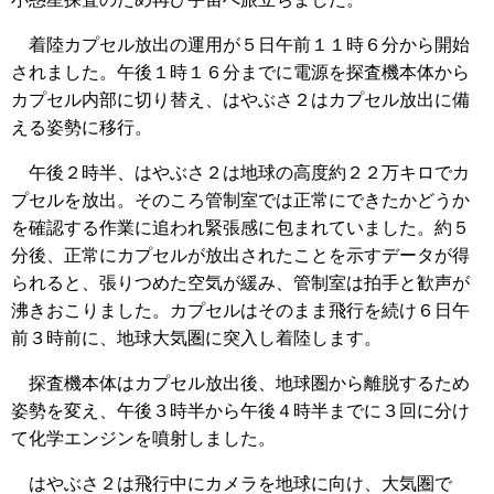
着陸カプセル放出の運用が５日午前１１時６分から開始
されました。午後１時１６分までに電源を探査機本体から
カプセル内部に切り替え、はやぶさ２はカプセル放出に備
える姿勢に移行。
午後２時半、はやぶさ２は地球の高度約２２万キロでカ
プセルを放出。そのころ管制室では正常にできたかどうか
を確認する作業に追われ緊張感に包まれていました。約５
分後、正常にカプセルが放出されたことを示すデータが得
られると、張りつめた空気が緩み、管制室は拍手と歓声が
沸きおこりました。カプセルはそのまま飛行を続け６日午
前３時前に、地球大気圏に突入し着陸します。
探査機本体はカプセル放出後、地球圏から離脱するため
姿勢を変え、午後３時半から午後４時半までに３回に分け
て化学エンジンを噴射しました。
はやぶさ２は飛行中にカメラを地球に向け、大気圏で