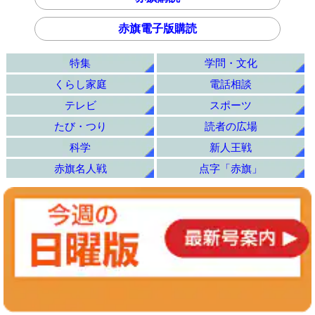
赤旗電子版購読
特集
学問・文化
くらし家庭
電話相談
テレビ
スポーツ
たび・つり
読者の広場
科学
新人王戦
赤旗名人戦
点字「赤旗」