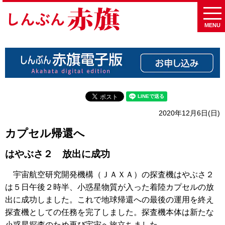
MENU
2020年12月6日(日)
カプセル帰還へ
はやぶさ２ 放出に成功
宇宙航空研究開発機構（ＪＡＸＡ）の探査機はやぶさ２
は５日午後２時半、小惑星物質が入った着陸カプセルの放
出に成功しました。これで地球帰還への最後の運用を終え
探査機としての任務を完了しました。探査機本体は新たな
小惑星探査のため再び宇宙へ旅立ちました。