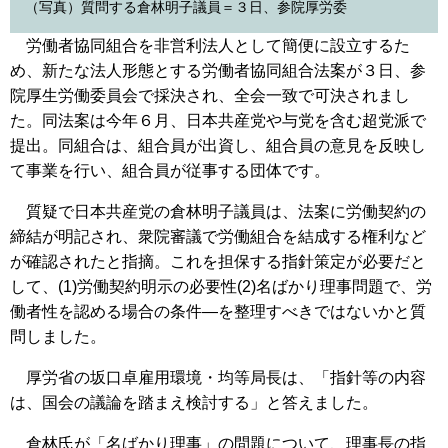
（写真）質問する倉林明子議員＝３日、参院厚労委
労働者協同組合を非営利法人として簡便に設立するた
め、新たな法人形態とする労働者協同組合法案が３日、参
院厚生労働委員会で採決され、全会一致で可決されまし
た。同法案は今年６月、日本共産党や与党を含む超党派で
提出。同組合は、組合員が出資し、組合員の意見を反映し
て事業を行い、組合員が従事する団体です。
質疑で日本共産党の倉林明子議員は、法案に労働契約の
締結が明記され、衆院審議で労働組合を結成する権利など
が確認されたと指摘。これを担保する指針策定が必要だと
して、(1)労働契約明示の必要性(2)名ばかり理事問題で、労
働者性を認める場合の条件―を整理すべきではないかと質
問しました。
厚労省の坂口卓雇用環境・均等局長は、「指針等の内容
は、国会の議論を踏まえ検討する」と答えました。
倉林氏が「名ばかり理事」の問題について、理事長の指