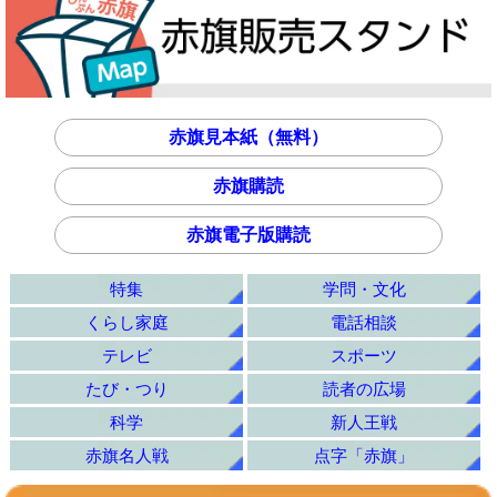
赤旗見本紙（無料）
赤旗購読
赤旗電子版購読
特集
学問・文化
くらし家庭
電話相談
テレビ
スポーツ
たび・つり
読者の広場
科学
新人王戦
赤旗名人戦
点字「赤旗」