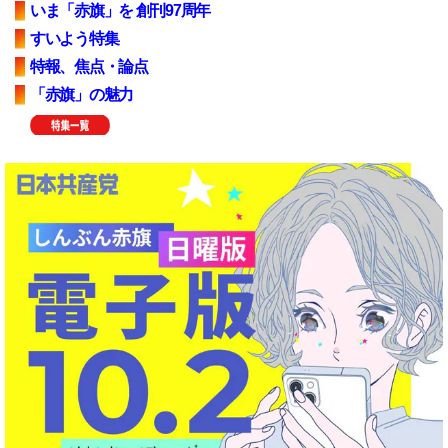
いま「赤旗」を 創刊97周年
すいよう特集
特報、焦点・論点
「赤旗」の魅力