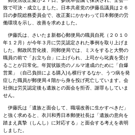
郵便法改正案が２７日、参院本会議で採決され、全会一
致で可決・成立しました。日本共産党の伊藤岳議員は２６
日の参院総務委員会で、改正案にかかわって日本郵便の労
働環境を示し、改善を求めました。
伊藤氏は、さいたま新都心郵便局の職員自死（２０１０
年１２月）が今年３月に労災認定された事例を取り上げま
した。郵政民営化後、同郵便局では、ミスをすると大勢の
職員の前で「お立ち台」に上げられ、上司から叱責を受け
ることが日常化。年賀状販売のノルマ達成のために「自爆
営業」（自己負担による購入)も横行するなか、うつ病を発
症した職員が郵便局４階から身を投げ死亡しています。会
社側は労災認定後も遺族との面会を拒否、謝罪もしていま
せん。
伊藤氏は「遺族と面会して、職場改善に生かすべきだ」
と強く求めると、衣川和秀日本郵便社長は「遺族の意向を
踏まえ真摯（しんし）に対応する」と面会する考えを表明
しました。