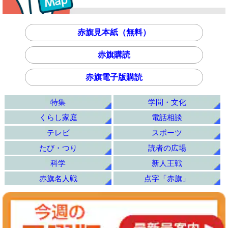
赤旗見本紙（無料）
赤旗購読
赤旗電子版購読
特集
学問・文化
くらし家庭
電話相談
テレビ
スポーツ
たび・つり
読者の広場
科学
新人王戦
赤旗名人戦
点字「赤旗」