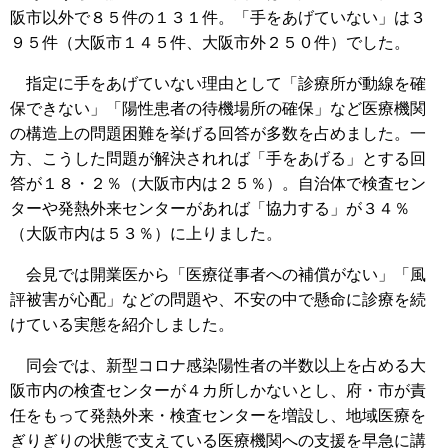
阪市以外で８５件の１３１件。「手をあげていない」は３
９５件（大阪市１４５件、大阪市外２５０件）でした。
指定に手をあげていない理由として「診療所が動線を確
保できない」「陽性患者の待機場所の確保」など医療機関
の構造上の問題困難を挙げる回答が多数を占めました。一
方、こうした問題が解決されれば「手をあげる」とする回
答が１８・２％（大阪市内は２５％）。自治体で検査セン
ターや発熱外来センターがあれば「協力する」が３４％
（大阪市内は５３％）に上りました。
会見では開業医から「医療従事者への補償がない」「風
評被害が心配」などの問題や、不安の中で懸命に診療を続
けている実態を紹介しました。
同会では、新型コロナ感染陽性者の半数以上を占める大
阪市内の検査センターが４カ所しかないとし、府・市が責
任をもって発熱外来・検査センターを増設し、地域医療を
ぎりぎりの状態で支えている医療機関への支援を早急に講