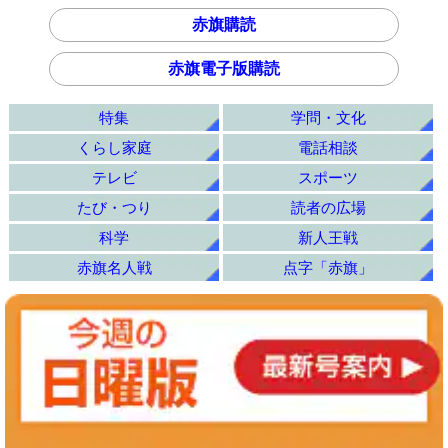
赤旗購読
赤旗電子版購読
特集
学問・文化
くらし家庭
電話相談
テレビ
スポーツ
たび・つり
読者の広場
科学
新人王戦
赤旗名人戦
点字「赤旗」