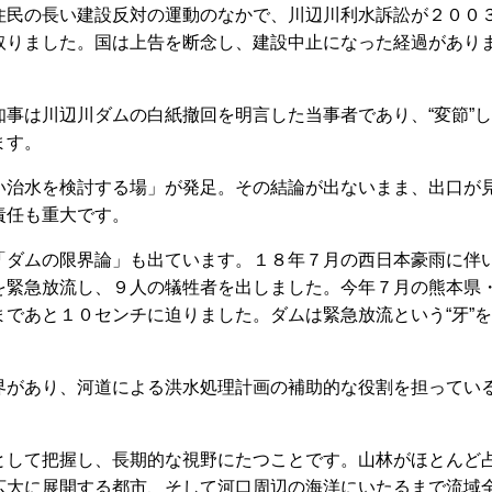
住民の長い建設反対の運動のなかで、川辺川利水訴訟が２００
取りました。国は上告を断念し、建設中止になった経過があり
事は川辺川ダムの白紙撤回を明言した当事者であり、“変節”し
ます。
治水を検討する場」が発足。その結論が出ないまま、出口が
責任も重大です。
ダムの限界論」も出ています。１８年７月の西日本豪雨に伴
を緊急放流し、９人の犠牲者を出しました。今年７月の熊本県
であと１０センチに迫りました。ダムは緊急放流という“牙”を
があり、河道による洪水処理計画の補助的な役割を担ってい
して把握し、長期的な視野にたつことです。山林がほとんど
広大に展開する都市、そして河口周辺の海洋にいたるまで流域