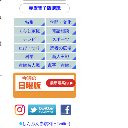
赤旗電子版購読
策
特集
学問・文化
くらし家庭
電話相談
テレビ
スポーツ
遊
たび・つり
読者の広場
科学
新人王戦
赤旗名人戦
点字「赤旗」
しんぶん赤旗X(旧Twitter)