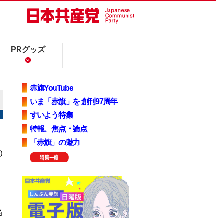
PRグッズ
赤旗YouTube
いま「赤旗」を 創刊97周年
すいよう特集
特報、焦点・論点
「赤旗」の魅力
)
当