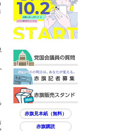
３
ま
見
い
・
る
赤旗見本紙（無料）
占
赤旗購読
全