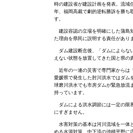
時の建設省が建設計画を発表。流域
年、福岡高裁で劇的逆転勝訴を勝ち
す。
建設容認の立場を明確にした蒲島知
た理由を県民に説明する責任があり
ダム建設断念後、「ダムによらない
えない状態を放置してきた国と県の
近年の一連の災害で専門家からは「
愛媛県で発生した肘川洪水ではダム
球磨川洪水でも市房ダムが緊急放流ま
持っています。
ダムによる洪水調節には一定の限界
にすぎません。
水害対策の基本は河川流域を一体と
める水源対策、中下流の沖積平野に